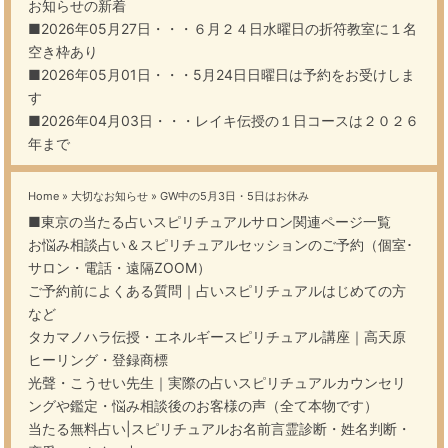
お知らせの新着
■2026年05月27日・・・
６月２４日水曜日の折符教室に１名
空き枠あり
■2026年05月01日・・・
5月24日日曜日は予約をお受けしま
す
■2026年04月03日・・・
レイキ伝授の１日コースは２０２６
年まで
Home
»
大切なお知らせ
»
GW中の5月3日・5日はお休み
■東京の当たる占いスピリチュアルサロン関連ページ一覧
お悩み相談占い＆スピリチュアルセッションのご予約（個室･
サロン・電話・遠隔ZOOM）
ご予約前によくある質問｜占いスピリチュアルはじめての方
など
タカマノハラ伝授・エネルギースピリチュアル講座｜高天原
ヒーリング・登録商標
光聲・こうせい先生｜実際の占いスピリチュアルカウンセリ
ングや鑑定・悩み相談後のお客様の声（全て本物です）
当たる無料占い|スピリチュアルお名前言霊診断・姓名判断・