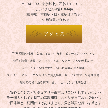
〒104-0031 東京都中央区京橋１−３−２
モリイチビル9階KOMA内
【銀座駅・京橋駅・日本橋駅徒歩数分】
［占い相談問い合わせ］
TOP
恋愛や性格・名前スピ占い
無料スピリチュアルメルマガ
恋愛や適職・太陽占い
スピリチュアル講座
占いお客様の声
スピリチュアル鑑定予約
悩み相談者の個人情報
スピリチュアル・カウンセリング免責事項
サービス運営・登録商標他
鑑定前の良くある質問
占い・ヒーリング他問合せ
【安心安全】スピリチュアリー東京はサロンとしてもカウンセ
ラー個人としても特定の宗教組織、スピリチュアル系協会や占
い団体等と一切関わりはありません。愛と誠実な行いを旨とす