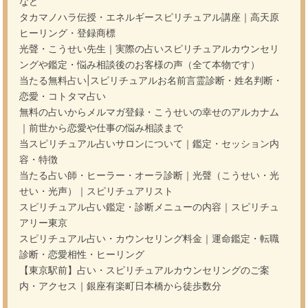
など
タカマノハラ伝授・エネルギースピリチュアル講座｜高天原
ヒーリング・登録商標
光聲・こうせい先生｜実際の占いスピリチュアルカウンセリ
ングや鑑定・悩み相談後のお客様の声（全て本物です）
当たる無料占い|スピリチュアルお名前言霊診断・姓名判断・
恋愛・コトタマ占い
無料の占いからメルマガ登録・こうせいの幸せのアルカナム
｜前世から恋愛や仕事の悩み相談まで
当スピリチュアル占いサロンについて｜鑑定・セッション内
容・特徴
当たる占い師・ヒーラー・オーラ診断｜光聲（こうせい・光
せい・光声）｜スピリチュアリスト
スピリチュアル占い鑑定・診断メニューの内容｜スピリチュ
アリー東京
スピリチュアル占い・カウンセリング料金｜運命鑑定・転職
診断・恋愛相性・ヒーリング
【東京駅前】占い・スピリチュアルカウンセリングのご案
内・アクセス｜銀座有楽町日本橋から徒歩数分