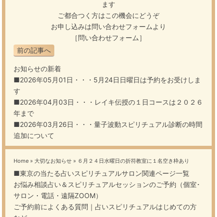
ます
ご都合つく方はこの機会にどうぞ
お申し込みは問い合わせフォームより
［問い合わせフォーム］
前の記事へ
お知らせの新着
■2026年05月01日・・・
5月24日日曜日は予約をお受けしま
す
■2026年04月03日・・・
レイキ伝授の１日コースは２０２６
年まで
■2026年03月26日・・・
量子波動スピリチュアル診断の時間
追加について
Home
»
大切なお知らせ
»
６月２４日水曜日の折符教室に１名空き枠あり
■東京の当たる占いスピリチュアルサロン関連ページ一覧
お悩み相談占い＆スピリチュアルセッションのご予約（個室･
サロン・電話・遠隔ZOOM）
ご予約前によくある質問｜占いスピリチュアルはじめての方