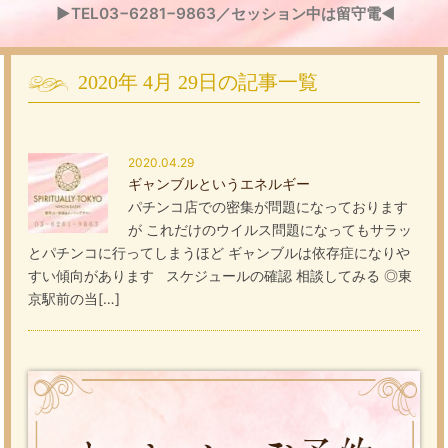
▶TEL03−6281−9863／セッション中は留守電◀
2020年
4月
29日
の記事一覧
2020.04.29
ギャンブルというエネルギー
パチンコ店での密集が問題になっております
が これだけのウイルス問題になってもサラッ
とパチンコに行ってしまうほど ギャンブルは依存症になりや
すい傾向があります スケジュールの確認 相談してみる ◎東
京駅前の当[…]