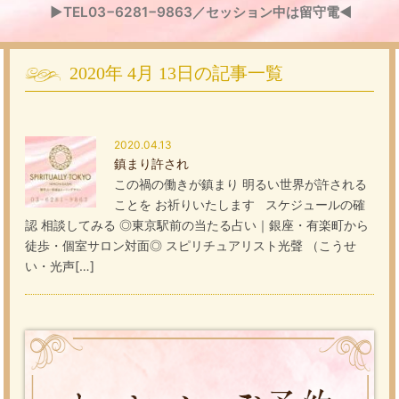
▶TEL03−6281−9863／セッション中は留守電◀
2020年
4月
13日
の記事一覧
2020.04.13
鎮まり許され
この禍の働きが鎮まり 明るい世界が許される
ことを お祈りいたします スケジュールの確
認 相談してみる ◎東京駅前の当たる占い｜銀座・有楽町から
徒歩・個室サロン対面◎ スピリチュアリスト光聲 （こうせ
い・光声[…]