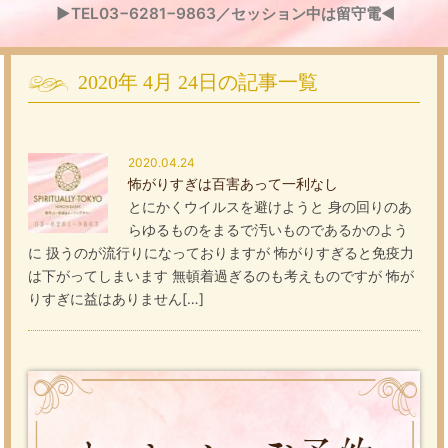
▶TEL03−6281−9863／セッション中は留守電◀
2020年
4月
24日
の記事一覧
2020.04.24
怖がりすぎは百害あって一利なし
とにかくウイルスを避けようと 身の回りのあ
らゆるものをまるで汚いものであるかのよう
に 扱うのが流行りになっておりますが 怖がりすぎると免疫力
は下がってしまいます 無頓着過ぎるのも考えものですが 怖が
りすぎに益はありません[…]