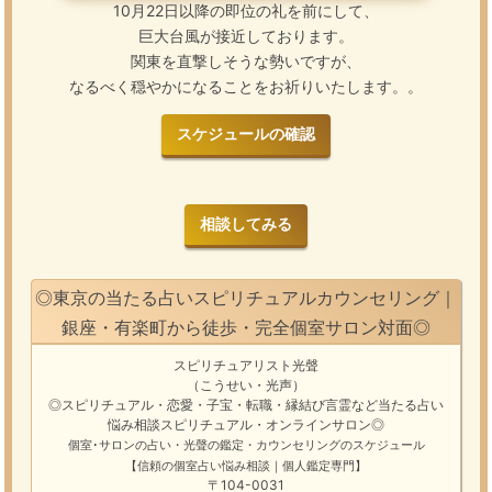
10月22日以降の即位の礼を前にして、
巨大台風が接近しております。
関東を直撃しそうな勢いですが、
なるべく穏やかになることをお祈りいたします。。
スケジュールの確認
相談してみる
◎東京の当たる占いスピリチュアルカウンセリング｜
銀座・有楽町から徒歩・完全個室サロン対面◎
スピリチュアリスト光聲
（こうせい・光声）
◎スピリチュアル・恋愛・子宝・転職・縁結び
言霊
など
当たる占い
悩み相談
スピリチュアル・オンラインサロン
◎
個室･サロンの占い・光聲の鑑定・カウンセリングのスケジュール
【信頼の個室占い悩み相談｜個人鑑定専門】
〒104-0031