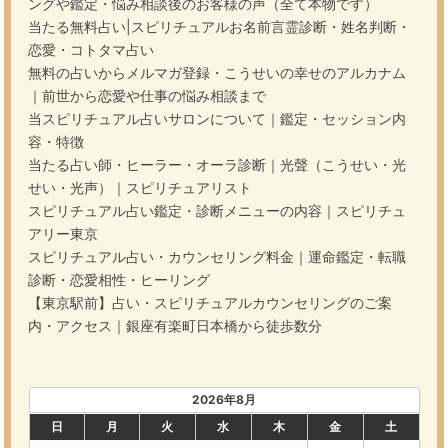
ングや鑑定・悩み相談後のお客様の声（全て本物です）
当たる無料占い|スピリチュアルお名前言霊診断・姓名判断・
恋愛・コトタマ占い
無料の占いからメルマガ登録・こうせいの幸せのアルカナム
｜前世から恋愛や仕事の悩み相談まで
当スピリチュアル占いサロンについて｜鑑定・セッション内
容・特徴
当たる占い師・ヒーラー・オーラ診断｜光聲（こうせい・光
せい・光声）｜スピリチュアリスト
スピリチュアル占い鑑定・診断メニューの内容｜スピリチュ
アリー東京
スピリチュアル占い・カウンセリング料金｜運命鑑定・転職
診断・恋愛相性・ヒーリング
【東京駅前】占い・スピリチュアルカウンセリングのご案
内・アクセス｜銀座有楽町日本橋から徒歩数分
2026年8月
日
月
火
水
木
金
土