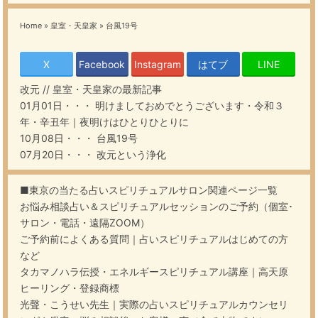
Home
»
皇室・天皇家
»
台風19号
X
Facebook
Instagram
はてブ
LINE
改元
//
皇室・天皇家
の最新記事
01月01日・・・
明けましておめでとうございます・令和３
年・辛丑年｜夜明けはひとりひとりに
10月08日・・・
台風19号
07月20日・・・
改元という浄化
■東京の当たる占いスピリチュアルサロン関連ページ一覧
お悩み相談占い＆スピリチュアルセッションのご予約（個室･
サロン・電話・遠隔ZOOM）
ご予約前によくある質問｜占いスピリチュアルはじめての方
など
タカマノハラ伝授・エネルギースピリチュアル講座｜高天原
ヒーリング・登録商標
光聲・こうせい先生｜実際の占いスピリチュアルカウンセリ