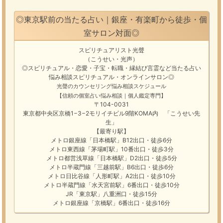
◎東京駅前の当たる占い｜銀座・有楽町から徒歩・個
室サロン対面◎
スピリチュアリスト光聲
（こうせい・光声）
◎スピリチュアル・恋愛・子宝・転職・縁結び
言霊
など
当たる占い
悩み相談
スピリチュアル・オンラインサロン
◎
光聲のカウンセリング悩み
相談スケジュール
【信頼の個室占い悩み相談｜個人鑑定専門】
〒104-0031
東京都中央区京橋1−3−2モリイチビル9階KOMA内 「こうせい先
生」
【最寄り駅】
メトロ銀座線「日本橋駅」B12出口・徒歩6分
メトロ東西線「茅場町駅」10番出口・徒歩3分
メトロ都営浅草線「日本橋駅」D2出口・徒歩5分
メトロ半蔵門線「三越前駅」B6出口・徒歩6分
メトロ日比谷線「人形町駅」A2出口・徒歩10分
メトロ半蔵門線「水天宮前駅」6番出口・徒歩10分
JR「東京駅」八重洲口・徒歩15分
メトロ銀座線「京橋駅」6番出口・徒歩16分