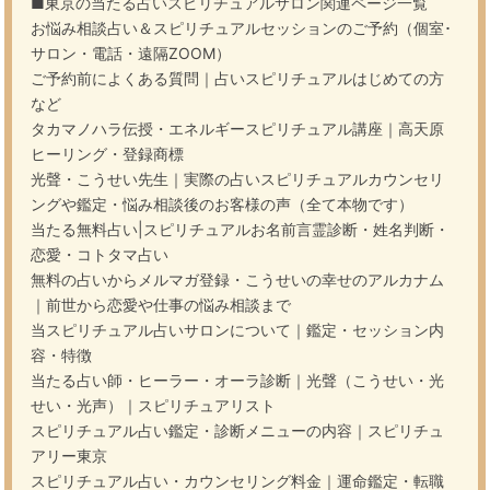
■東京の当たる占いスピリチュアルサロン関連ページ一覧
お悩み相談占い＆スピリチュアルセッションのご予約（個室･
サロン・電話・遠隔ZOOM）
ご予約前によくある質問｜占いスピリチュアルはじめての方
など
タカマノハラ伝授・エネルギースピリチュアル講座｜高天原
ヒーリング・登録商標
光聲・こうせい先生｜実際の占いスピリチュアルカウンセリ
ングや鑑定・悩み相談後のお客様の声（全て本物です）
当たる無料占い|スピリチュアルお名前言霊診断・姓名判断・
恋愛・コトタマ占い
無料の占いからメルマガ登録・こうせいの幸せのアルカナム
｜前世から恋愛や仕事の悩み相談まで
当スピリチュアル占いサロンについて｜鑑定・セッション内
容・特徴
当たる占い師・ヒーラー・オーラ診断｜光聲（こうせい・光
せい・光声）｜スピリチュアリスト
スピリチュアル占い鑑定・診断メニューの内容｜スピリチュ
アリー東京
スピリチュアル占い・カウンセリング料金｜運命鑑定・転職