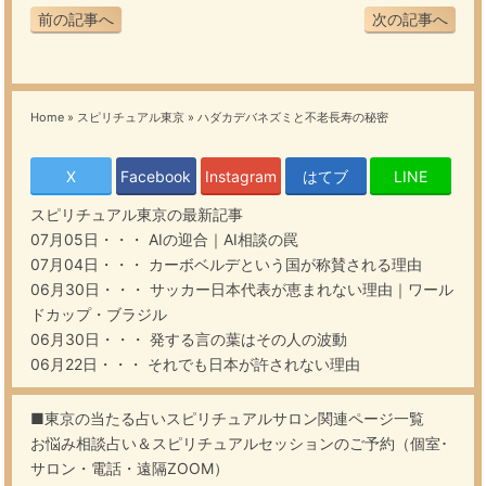
前の記事へ
次の記事へ
Home
»
スピリチュアル東京
»
ハダカデバネズミと不老長寿の秘密
X
Facebook
Instagram
はてブ
LINE
スピリチュアル東京
の最新記事
07月05日・・・
AIの迎合｜AI相談の罠
07月04日・・・
カーボベルデという国が称賛される理由
06月30日・・・
サッカー日本代表が恵まれない理由｜ワール
ドカップ・ブラジル
06月30日・・・
発する言の葉はその人の波動
06月22日・・・
それでも日本が許されない理由
■東京の当たる占いスピリチュアルサロン関連ページ一覧
お悩み相談占い＆スピリチュアルセッションのご予約（個室･
サロン・電話・遠隔ZOOM）