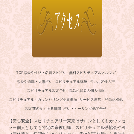
TOP
恋愛や性格・名前スピ占い
無料スピリチュアルメルマガ
恋愛や適職・太陽占い
スピリチュアル講座
占いお客様の声
スピリチュアル鑑定予約
悩み相談者の個人情報
スピリチュアル・カウンセリング免責事項
サービス運営・登録商標他
鑑定前の良くある質問
占い・ヒーリング他問合せ
【安心安全】スピリチュアリー東京はサロンとしてもカウンセ
ラー個人としても特定の宗教組織、スピリチュアル系協会や占
い団体等と一切関わりはありません。愛と誠実な行いを旨とす