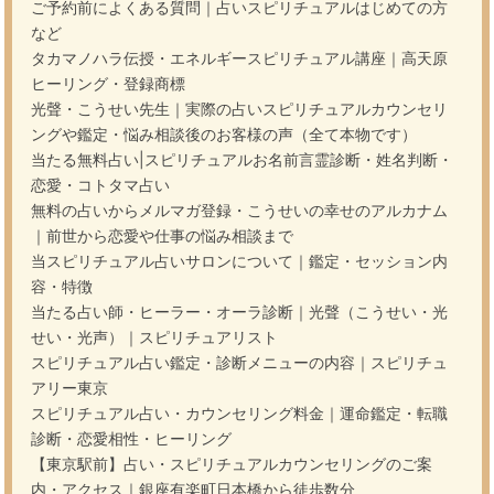
ご予約前によくある質問｜占いスピリチュアルはじめての方
など
タカマノハラ伝授・エネルギースピリチュアル講座｜高天原
ヒーリング・登録商標
光聲・こうせい先生｜実際の占いスピリチュアルカウンセリ
ングや鑑定・悩み相談後のお客様の声（全て本物です）
当たる無料占い|スピリチュアルお名前言霊診断・姓名判断・
恋愛・コトタマ占い
無料の占いからメルマガ登録・こうせいの幸せのアルカナム
｜前世から恋愛や仕事の悩み相談まで
当スピリチュアル占いサロンについて｜鑑定・セッション内
容・特徴
当たる占い師・ヒーラー・オーラ診断｜光聲（こうせい・光
せい・光声）｜スピリチュアリスト
スピリチュアル占い鑑定・診断メニューの内容｜スピリチュ
アリー東京
スピリチュアル占い・カウンセリング料金｜運命鑑定・転職
診断・恋愛相性・ヒーリング
【東京駅前】占い・スピリチュアルカウンセリングのご案
内・アクセス｜銀座有楽町日本橋から徒歩数分