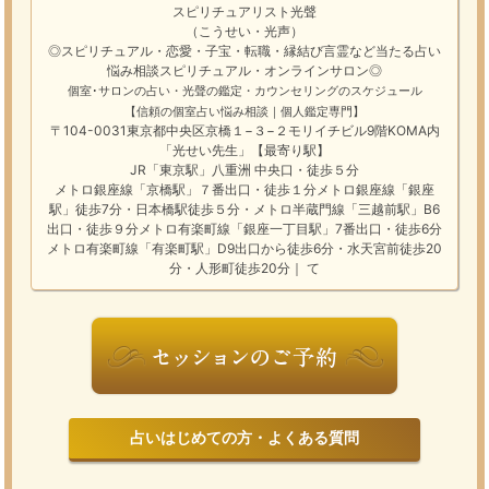
スピリチュアリスト光聲
（こうせい・光声）
◎スピリチュアル・恋愛・子宝・転職・縁結び
言霊
など
当たる占い
悩み相談
スピリチュアル・オンラインサロン
◎
個室･サロンの占い・光聲の鑑定・カウンセリングのスケジュール
【信頼の個室占い悩み相談｜個人鑑定専門】
〒104-0031東京都中央区京橋１−３−２モリイチビル9階KOMA内
「光せい先生」【最寄り駅】
JR「東京駅」八重洲 中央口・徒歩５分
メトロ銀座線「京橋駅」７番出口・徒歩１分メトロ銀座線「銀座
駅」徒歩7分・日本橋駅徒歩５分・メトロ半蔵門線「三越前駅」B6
出口・徒歩９分メトロ有楽町線「銀座一丁目駅」7番出口・徒歩6分
メトロ有楽町線「有楽町駅」D9出口から徒歩6分・水天宮前徒歩20
分・人形町徒歩20分｜ て
占いはじめての方・よくある質問