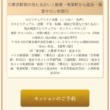
◎東京駅前の当たる占い｜銀座・有楽町から徒歩・個
室サロン対面◎
スピリチュアリスト光聲
（こうせい・光声）
◎スピリチュアル・恋愛・子宝・転職・縁結び
言霊
など
当たる占い
悩み相談
スピリチュアル・オンラインサロン
◎
個室･サロンの占い・光聲の鑑定・カウンセリングのスケジュール
【信頼
の個室占い悩み相談｜個人鑑定専門】
〒104-0031東京都中央区京橋１−３−２モリイチビル9階KOMA内
「光せい先生」【最寄り駅】
JR「東京駅」八重洲 中央口・徒歩５分
メトロ銀座線「京橋駅」７番出口・徒歩１分メトロ銀座線「日本橋
駅」B3出口・徒歩５分メトロ半蔵門線「三越前駅」B6出口・徒歩９
分メトロ有楽町線「銀座一丁目駅」7番出口・徒歩6分メトロ有楽町
線「有楽町駅」D9出口から徒歩6分・水天宮前徒歩20分・人形町徒
歩20分