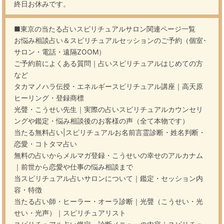
終日お休みです。
■東京の当たる占いスピリチュアルサロン関連ページ一覧
お悩み相談占い＆スピリチュアルセッションのご予約（個室･
サロン・電話・遠隔ZOOM）
ご予約前によくある質問｜占いスピリチュアルはじめての方
など
タカマノハラ伝授・エネルギースピリチュアル講座｜高天原
ヒーリング・登録商標
光聲・こうせい先生｜実際の占いスピリチュアルカウンセリ
ングや鑑定・悩み相談後のお客様の声（全て本物です）
当たる無料占い|スピリチュアルお名前言霊診断・姓名判断・
恋愛・コトタマ占い
無料の占いからメルマガ登録・こうせいの幸せのアルカナム
｜前世から恋愛や仕事の悩み相談まで
当スピリチュアル占いサロンについて｜鑑定・セッション内
容・特徴
当たる占い師・ヒーラー・オーラ診断｜光聲（こうせい・光
せい・光声）｜スピリチュアリスト