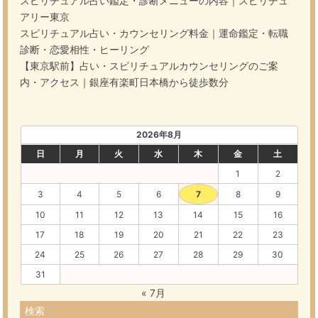
スピリチュアル占い鑑定・診断メニューの内容｜スピリチュ
アリー東京
スピリチュアル占い・カウンセリング料金｜運命鑑定・転職
診断・恋愛相性・ヒーリング
【東京駅前】占い・スピリチュアルカウンセリングのご案
内・アクセス｜銀座有楽町日本橋から徒歩数分
2026年8月
日
月
火
水
木
金
土
1
2
3
4
5
6
7
8
9
10
11
12
13
14
15
16
17
18
19
20
21
22
23
24
25
26
27
28
29
30
31
« 7月
検索