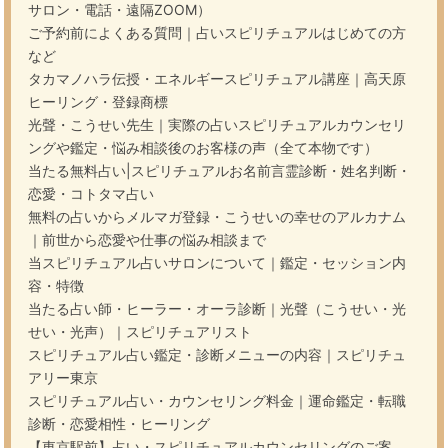
サロン・電話・遠隔ZOOM）
ご予約前によくある質問｜占いスピリチュアルはじめての方
など
タカマノハラ伝授・エネルギースピリチュアル講座｜高天原
ヒーリング・登録商標
光聲・こうせい先生｜実際の占いスピリチュアルカウンセリ
ングや鑑定・悩み相談後のお客様の声（全て本物です）
当たる無料占い|スピリチュアルお名前言霊診断・姓名判断・
恋愛・コトタマ占い
無料の占いからメルマガ登録・こうせいの幸せのアルカナム
｜前世から恋愛や仕事の悩み相談まで
当スピリチュアル占いサロンについて｜鑑定・セッション内
容・特徴
当たる占い師・ヒーラー・オーラ診断｜光聲（こうせい・光
せい・光声）｜スピリチュアリスト
スピリチュアル占い鑑定・診断メニューの内容｜スピリチュ
アリー東京
スピリチュアル占い・カウンセリング料金｜運命鑑定・転職
診断・恋愛相性・ヒーリング
【東京駅前】占い・スピリチュアルカウンセリングのご案