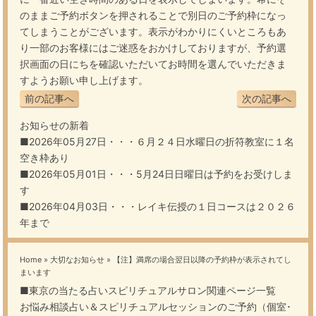
のままご予約ボタンを押されることで別日のご予約枠になっ
てしまうことがございます。表示がわかりにくいところもあ
り一部のお客様にはご迷惑をおかけしておりますが、予約選
択画面の日にちを確認いただいてお時間を選んでいただきま
すようお願い申し上げます。
前の記事へ
次の記事へ
お知らせの新着
■2026年05月27日・・・
６月２４日水曜日の折符教室に１名
空き枠あり
■2026年05月01日・・・
5月24日日曜日は予約をお受けしま
す
■2026年04月03日・・・
レイキ伝授の１日コースは２０２６
年まで
Home
»
大切なお知らせ
»
【注】満席の場合翌日以降の予約枠が表示されてし
まいます
■東京の当たる占いスピリチュアルサロン関連ページ一覧
お悩み相談占い＆スピリチュアルセッションのご予約（個室･