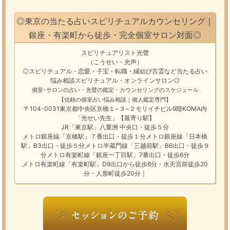
◎東京の当たる占いスピリチュアルカウンセリング｜
銀座・有楽町から徒歩・完全個室サロン対面◎
スピリチュアリスト光聲
（こうせい・光声）
◎スピリチュアル・恋愛・子宝・転職・縁結び
言霊
など
当たる占い
悩み相談
スピリチュアル・オンラインサロン
◎
個室･サロンの占い・光聲の鑑定・カウンセリングのスケジュール
【信頼の個室占い悩み相談｜個人鑑定専門】
〒104-0031東京都中央区京橋１−３−２モリイチビル9階KOMA内
「光せい先生」【最寄り駅】
JR「東京駅」八重洲 中央口・徒歩５分
メトロ銀座線「京橋駅」７番出口・徒歩１分メトロ銀座線「日本橋
駅」B3出口・徒歩５分メトロ半蔵門線「三越前駅」B6出口・徒歩９
分メトロ有楽町線「銀座一丁目駅」7番出口・徒歩6分
メトロ有楽町線「有楽町駅」D9出口から徒歩6分・水天宮前徒歩20
分・人形町徒歩20分｜