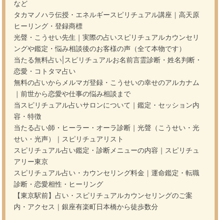
など
タカマノハラ伝授・エネルギースピリチュアル講座｜高天原
ヒーリング・登録商標
光聲・こうせい先生｜実際の占いスピリチュアルカウンセリ
ングや鑑定・悩み相談後のお客様の声（全て本物です）
当たる無料占い|スピリチュアルお名前言霊診断・姓名判断・
恋愛・コトタマ占い
無料の占いからメルマガ登録・こうせいの幸せのアルカナム
｜前世から恋愛や仕事の悩み相談まで
当スピリチュアル占いサロンについて｜鑑定・セッション内
容・特徴
当たる占い師・ヒーラー・オーラ診断｜光聲（こうせい・光
せい・光声）｜スピリチュアリスト
スピリチュアル占い鑑定・診断メニューの内容｜スピリチュ
アリー東京
スピリチュアル占い・カウンセリング料金｜運命鑑定・転職
診断・恋愛相性・ヒーリング
【東京駅前】占い・スピリチュアルカウンセリングのご案
内・アクセス｜銀座有楽町日本橋から徒歩数分