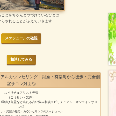
ることをちゃんとつづけているひとは
からやれることがふえていきます
スケジュールの確認
相談してみる
ュアルカウンセリング｜銀座・有楽町から徒歩・完全個
室サロン対面◎
スピリチュアリスト光聲
（こうせい・光声）
・縁結び
言霊
など
当たる占い悩み相談
スピリチュアル・オンラインサロ
ン
◎
占い・光聲の鑑定・カウンセリングのスケジュール