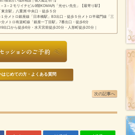
頼の個室占い悩み相談｜個人鑑定専門】
橋１−３−２モリイチビル9階KOMA内「光せい先生」【最寄り駅】
「東京駅」八重洲 中央口・徒歩５分
１分メトロ銀座線「日本橋駅」B3出口・徒歩５分メトロ半蔵門線「三
９分メトロ有楽町線「銀座一丁目駅」7番出口・徒歩6分
9出口から徒歩6分・水天宮前徒歩20分・人形町徒歩20分｜
じめての方・よくある質問
次の記事へ