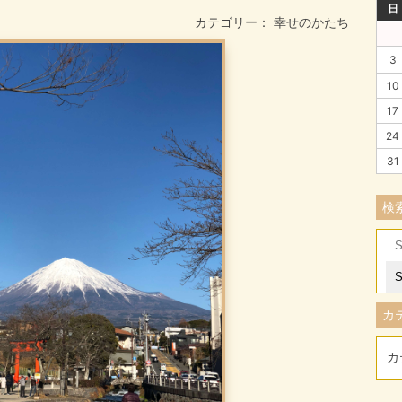
日
カテゴリー：
幸せのかたち
3
10
17
24
31
検
Se
for
カ