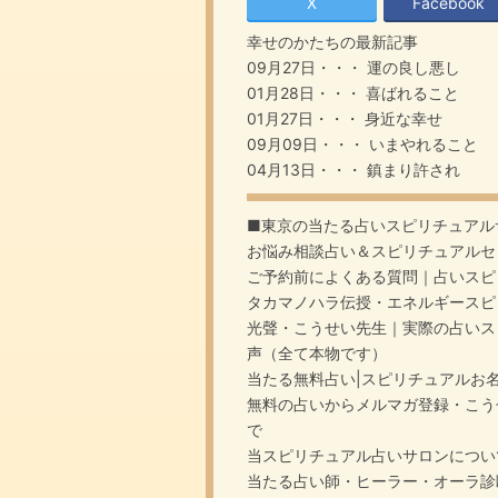
X
Facebook
幸せのかたち
の最新記事
09月27日・・・
運の良し悪し
01月28日・・・
喜ばれること
01月27日・・・
身近な幸せ
09月09日・・・
いまやれること
04月13日・・・
鎮まり許され
■東京の当たる占いスピリチュアル
お悩み相談占い＆スピリチュアルセ
ご予約前によくある質問｜占いスピ
タカマノハラ伝授・エネルギースピ
光聲・こうせい先生｜実際の占いス
声（全て本物です）
当たる無料占い|スピリチュアルお
無料の占いからメルマガ登録・こう
で
当スピリチュアル占いサロンについ
当たる占い師・ヒーラー・オーラ診