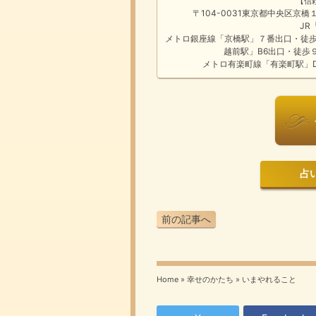
【信
〒104-0031東京都中央区京
JR
メトロ銀座線「京橋駅」７番出口・徒歩
越前駅」B6出口・徒歩
メトロ有楽町線「有楽町駅」D
占いは
前の記事へ
Home
»
幸せのかたち
»
いまやれること