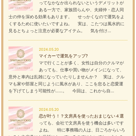
ってなかなか出られないというデメリットが
ある一方で、家族団らんや、夫婦仲・恋人同
士の仲を深める効果もあります。 せっかくなので運気をよ
くするために使いたいですよね。 実は、こたつは風水的に
見るとちょっと注意が必要なアイテム。 気を付け...
2024.05.20
マイカーで運気をアップ?
マで行くことが多く、女性は自分のクルマが
あっても、仕事や買い物がメインになって、
意外と車内は乱雑になっていたりしませんか？ 実は、クル
マも家や部屋と同じように風水があり、ここを怠ると恋愛運
を下げてしまう可能性が……。 今回は、これから自...
2024.05.20
恋が叶う！？文房具を使ったおまじない４選
っても、会社で文房具を使う機会は多いです
よね。 特に事務職の人は、日ごろからいろ