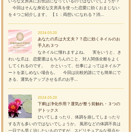
いろな文房具にお世話になっているのではないでしょうか？
今回はそんな身近な文房具を使った恋愛に効くおまじない
を４つご紹介します。 【１：両想いになれる？消...
2024.05.20
あなたの爪は大丈夫？？恋に効くネイルのお
手入れ３つ
なネイルに憧れますよね。 実をいうと、き
れいな爪は、恋愛運はもちろんのこと、対人関係全般をよく
してくれるのです。 かといって、仕事によってはネイルア
ートを楽しめない場合も。 今回は比較的誰にでも簡単にで
きる、運気をアップさせる爪のお手...
2024.05.20
下痢は浄化作用？運気が整う前触れ・３つの
デトックス
ひいてしまったり、体調を崩してしまったり
する方も多いのではないでしょうか。 風邪などの体調不良は
一日でも早く治したいものですが、スピリチュアルな視点か