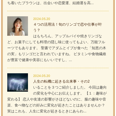
ち着いたブラウンは、出会いや恋愛運、結婚運を高...
2024.05.20
４つの活用法！旬のリンゴで恋や仕事が叶
う？
はもちろん、アップルパイや焼きリンゴな
ど、お菓子にしても料理の隠し味に使ってもよい、万能フル
ーツでもあります。 聖書でアダムとイブが食べた「知恵の木
の実」もリンゴだと言われていますね。 ビタミンや食物繊維
が豊富で健康や美容にもいいですし、...
2024.05.20
人生の転機に起きる出来事・その2
いることを３つご紹介しました。 今回は趣向
の変化を中心にお伝えします。 【１：趣味が
変わる】 恋人や友達の影響がさほどないのに、服の趣味や音
楽、食べ物などの好みに変化が起きたことはありませんか？
実はこれも、人生に変化が起きるときにあらわ...