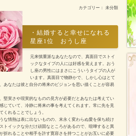
カテゴリー： 未分類
・結婚すると幸せになれる
星座1位 おうし座
元来慎重派なあなたなので、真面目でストイ
ックなタイプの人には好感を覚えます。おう
し座の男性にはまさにこういうタイプの人が
います。真面目で物静かで、しかし心はとて
、あなたは彼と自分の将来のビジョンを思い描くことが容易
、堅実さや現実的なものの見方が必要だとあなたは考えてい
感じていて、冷静に将来の事を考えてくれます。常に先を見
てくれることでしょう。
うな情熱は表に出ないものの、末永く変わらぬ愛を保ち続け
ストイックな分だけ頑固なところがあるので、喧嘩すると異
が折れることや相手を許す寛容さを持つことがお互いに必要