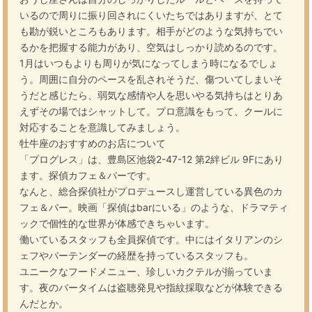
いるので周りに振り回されにくいたちではありますが、とて
も勘が鋭いところもあります。相手がどのような気持ちでい
るかを把握する能力があり、空気はしっかり読めるのです。
1月はいつもよりも周りが気になってしまう時になるでしょ
う。周囲に自分のペースを乱されそうだ、傷ついてしまいそ
うだと感じたら、弱気な感情や人を思いやる気持ちはとりあ
えずその場ではシャットして。プロ意識をもって、クールに
対応することを意識してみましょう。
牡牛座のおすすめのお店について
「プログレス」は、豊島区池袋2-47-12 第2絆ビル 9Fにあり
ます。探偵カフェ＆バーです。
なんと、総合探偵社がプロデュースし運営している異色のカ
フェ＆バー。映画「探偵はbarにいる」のような、ドラマティ
ックで個性的な世界が体感できちゃいます。
働いているスタッフも全員探偵です。中にはイタリアンのシ
ェフやバーテンダーの経歴を持っているスタッフも。
ユニークなフードメニュー、珍しいカクテルが揃っていま
す。夜のバータイムは盗聴発見や指紋採取などが体験できる
んだとか。