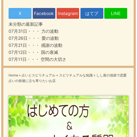
X
Facebook
Instagram
はてブ
LINE
未分類の最新記事
07月31日・・・
力の波動
07月26日・・・
愛の波動
07月21日・・・
感謝の波動
07月12日・・・
国の衰滅
07月11日・・・
空間の大切さ
Home
»
占いとスピリチュアル
»
スピリチュアルな知識
»
しし座の池袋で恋愛
占いの前後に立ち寄りたいお店