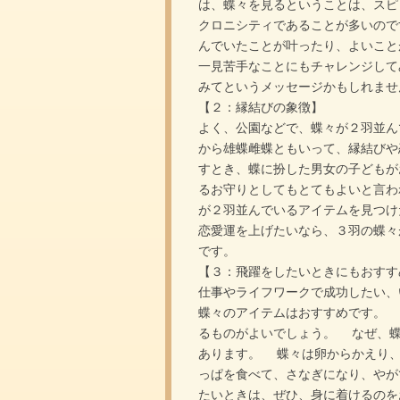
は、蝶々を見るということは、スピ
クロニシティであることが多いので
んでいたことが叶ったり、よいこと
一見苦手なことにもチャレンジして
みてというメッセージかもしれませ
【２：縁結びの象徴】
よく、公園などで、蝶々が２羽並ん
から雄蝶雌蝶ともいって、縁結びや
すとき、蝶に扮した男女の子どもが
るお守りとしてもとてもよいと言わ
が２羽並んでいるアイテムを見つけ
恋愛運を上げたいなら、３羽の蝶々
です。
【３：飛躍をしたいときにもおすす
仕事やライフワークで成功したい、
蝶々のアイテムはおすすめです。 
るものがよいでしょう。 なぜ、蝶
あります。 蝶々は卵からかえり
っぱを食べて、さなぎになり、やが
たいときは、ぜひ、身に着けるのを