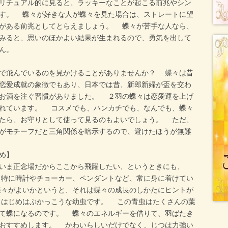
リチュアル的に見ると、ラッキーなことが起こる前兆やシン
す。 蝶々が好きな人が蝶々を見た場合は、ストレートに望
がある前兆としてとらえましょう。 蝶々が苦手な人なら、
みると、思いのほかよい結果が生まれるので、勇気を出して
ん。
で飛んでいるのを見かけることがありませんか？ 蝶々は昔
恋愛成就の象徴でもあり、日本では昔、新郎新婦が盃を交わ
お酒を注ぐ習慣がありました。 ２羽の蝶々は恋愛運を上げ
れています。 コスメでも、ハンカチでも、なんでも、蝶々
たら、お守りとして使って見るのもよいでしょう。 ただ、
がモチーフだと三角関係を暗示するので、避けたほうが無難
め】
いま正念場だからここから飛躍したい、というときにも、
特に時計やチョーカー、ペンダントなど、常に身に着けてい
々がよいかというと、それは蝶々の成長のしかたにヒントが
、はじめはぶかっこうな幼虫です。 この青虫はたくさんの葉
て蝶になるのです。 蝶々のエネルギーを借りて、羽ばたき
おすすめします。 かわいらしいだけでなく、じつは力強い