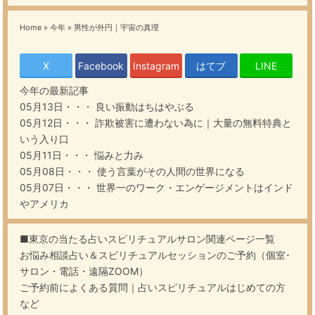
Home
»
今年
»
男性が外円｜宇宙の真理
X
Facebook
Instagram
はてブ
LINE
今年
の最新記事
05月13日・・・
良い振動はちはやぶる
05月12日・・・
詐欺被害に遭わない為に｜大量の無料特典と
いう入り口
05月11日・・・
悩みと力み
05月08日・・・
使う言葉がその人間の世界になる
05月07日・・・
世界一のワーク・エンゲージメントはインド
やアメリカ
■東京の当たる占いスピリチュアルサロン関連ページ一覧
お悩み相談占い＆スピリチュアルセッションのご予約（個室･
サロン・電話・遠隔ZOOM）
ご予約前によくある質問｜占いスピリチュアルはじめての方
など