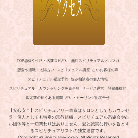
TOP
恋愛や性格・名前スピ占い
無料スピリチュアルメルマガ
恋愛や適職・太陽占い
スピリチュアル講座
占いお客様の声
スピリチュアル鑑定予約
悩み相談者の個人情報
スピリチュアル・カウンセリング免責事項
サービス運営・登録商標他
鑑定前の良くある質問
占い・ヒーリング他問合せ
【安心安全】スピリチュアリー東京はサロンとしてもカウンセ
ラー個人としても特定の宗教組織、スピリチュアル系協会や占
い団体等と一切関わりはありません。愛と誠実な行いを旨とす
るスピリチュアリストの独立運営です。
Copyright © Spiritually-Tokyo. All Rights Reserved.