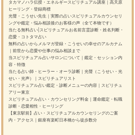
タカマノハラ伝授・エネルギースピリチュアル講座｜高天原
ヒーリング・登録商標
光聲・こうせい先生｜実際の占いスピリチュアルカウンセリ
ングや鑑定・悩み相談後のお客様の声（全て本物です）
当たる無料占い|スピリチュアルお名前言霊診断・姓名判断・
恋愛・コトタマ占い
無料の占いからメルマガ登録・こうせいの幸せのアルカナム
｜前世から恋愛や仕事の悩み相談まで
当スピリチュアル占いサロンについて｜鑑定・セッション内
容・特徴
当たる占い師・ヒーラー・オーラ診断｜光聲（こうせい・光
せい・光声）｜スピリチュアリスト
スピリチュアル占い鑑定・診断メニューの内容｜スピリチュ
アリー東京
スピリチュアル占い・カウンセリング料金｜運命鑑定・転職
診断・恋愛相性・ヒーリング
【東京駅前】占い・スピリチュアルカウンセリングのご案
内・アクセス｜銀座有楽町日本橋から徒歩数分