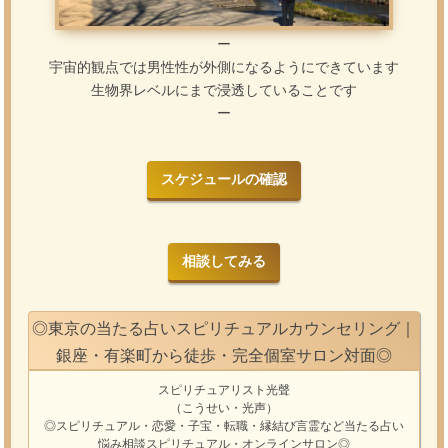
ー
宇宙的観点では男性性が外側になるようにできています
生物界レベルにまで浸透していることです
ー
スケジュールの確認
相談してみる
◎東京の当たる占いスピリチュアルカウンセリング｜
銀座・有楽町から徒歩・完全個室サロン対面◎
スピリチュアリスト光聲
（こうせい・光声）
◎スピリチュアル・恋愛・子宝・転職・縁結び
言霊
など
当たる占い
悩み相談
スピリチュアル・オンラインサロン
◎