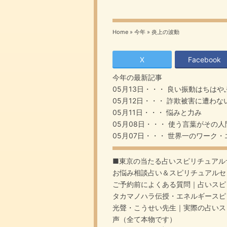
Home
»
今年
»
炎上の波動
X
Facebook
今年
の最新記事
05月13日・・・
良い振動はちはや
05月12日・・・
詐欺被害に遭わな
05月11日・・・
悩みと力み
05月08日・・・
使う言葉がその人
05月07日・・・
世界一のワーク・
■東京の当たる占いスピリチュアル
お悩み相談占い＆スピリチュアルセ
ご予約前によくある質問｜占いスピ
タカマノハラ伝授・エネルギースピ
光聲・こうせい先生｜実際の占いス
声（全て本物です）