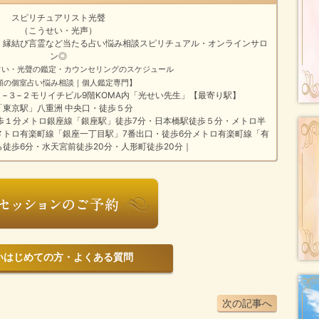
スピリチュアリスト光聲
（こうせい・光声）
・縁結び
言霊
など
当たる占い悩み相談
スピリチュアル・オンラインサロ
ン
◎
占い・光聲の鑑定・カウンセリングのスケジュール
頼の個室占い悩み相談｜個人鑑定専門】
橋１−３−２モリイチビル9階KOMA内「光せい先生」【最寄り駅】
「東京駅」八重洲 中央口・徒歩５分
歩１分メトロ銀座線「銀座駅」徒歩7分・日本橋駅徒歩５分・メトロ半
メトロ有楽町線「銀座一丁目駅」7番出口・徒歩6分メトロ有楽町線「有
ら徒歩6分・水天宮前徒歩20分・人形町徒歩20分｜
じめての方・よくある質問
次の記事へ