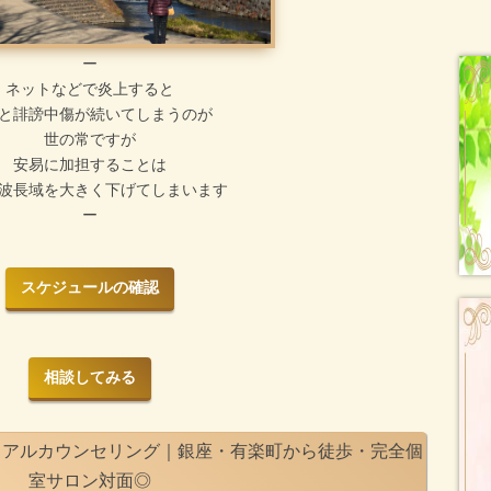
ー
ネットなどで炎上すると
と誹謗中傷が続いてしまうのが
世の常ですが
安易に加担することは
波長域を大きく下げてしまいます
ー
スケジュールの確認
相談してみる
ュアルカウンセリング｜銀座・有楽町から徒歩・完全個
室サロン対面◎