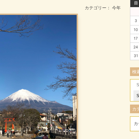
日
カテゴリー：
今年
3
10
17
24
31
検
Se
for
カ