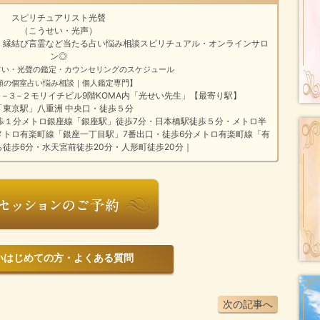
スピリチュアリスト光聲
（こうせい・光声）
・縁結び
言霊
など
当たる占い悩み相談
スピリチュアル・オンラインサロ
ン
◎
占い・光聲の鑑定・カウンセリングのスケジュール
頼の個室占い悩み相談｜個人鑑定専門】
橋１−３−２モリイチビル9階KOMA内「光せい先生」【最寄り駅】
「東京駅」八重洲 中央口・徒歩５分
歩１分メトロ銀座線「銀座駅」徒歩7分・日本橋駅徒歩５分・メトロ半
メトロ有楽町線「銀座一丁目駅」7番出口・徒歩6分メトロ有楽町線「有
ら徒歩6分・水天宮前徒歩20分・人形町徒歩20分｜
じめての方・よくある質問
次の記事へ