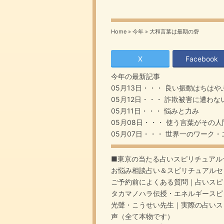
Home
»
今年
»
大和言葉は最期の砦
X
Facebook
今年
の最新記事
05月13日・・・
良い振動はちはや
05月12日・・・
詐欺被害に遭わな
05月11日・・・
悩みと力み
05月08日・・・
使う言葉がその人
05月07日・・・
世界一のワーク・
■東京の当たる占いスピリチュアル
お悩み相談占い＆スピリチュアルセ
ご予約前によくある質問｜占いスピ
タカマノハラ伝授・エネルギースピ
光聲・こうせい先生｜実際の占いス
声（全て本物です）