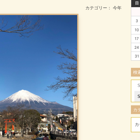
日
カテゴリー：
今年
3
10
17
24
31
検
Se
for
カ