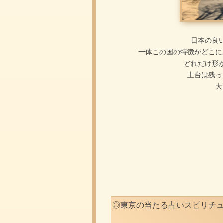
日本の良
一体この国の特徴がどこに
どれだけ形
土台は残っ
大
◎東京の当たる占いスピリチ