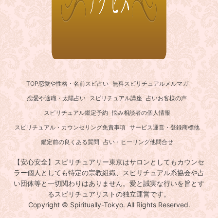
TOP
恋愛や性格・名前スピ占い
無料スピリチュアルメルマガ
恋愛や適職・太陽占い
スピリチュアル講座
占いお客様の声
スピリチュアル鑑定予約
悩み相談者の個人情報
スピリチュアル・カウンセリング免責事項
サービス運営・登録商標他
鑑定前の良くある質問
占い・ヒーリング他問合せ
【安心安全】スピリチュアリー東京はサロンとしてもカウンセ
ラー個人としても特定の宗教組織、スピリチュアル系協会や占
い団体等と一切関わりはありません。愛と誠実な行いを旨とす
るスピリチュアリストの独立運営です。
Copyright © Spiritually-Tokyo. All Rights Reserved.