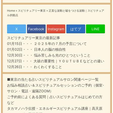
Home
»
スピリチュアリー東京
»
正直な波動と嘘をつける波動｜スピリチュア
ル的観点
X
Facebook
Instagram
はてブ
LINE
スピリチュアリー東京
の最新記事
01月15日・・・
２０２５年の７月の予言について
01月02日・・・
日本人の脳の独自性
12月30日・・・
悩み苦しみも光のひとつということ
12月27日・・・
大祓の重要性｜ＹＯＵＴＵＢＥなどとの違い
12月26日・・・
わくわくすること
■東京の当たる占いスピリチュアルサロン関連ページ一覧
お悩み相談占い＆スピリチュアルセッションのご予約（個室･
サロン・電話・遠隔ZOOM）
ご予約前によくある質問｜占いスピリチュアルはじめての方
など
タカマノハラ伝授・エネルギースピリチュアル講座｜高天原