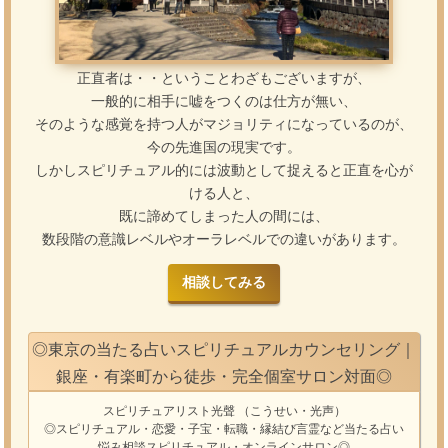
正直者は・・ということわざもございますが、
一般的に相手に嘘をつくのは仕方が無い、
そのような感覚を持つ人がマジョリティになっているのが、
今の先進国の現実です。
しかしスピリチュアル的には波動として捉えると正直を心が
ける人と、
既に諦めてしまった人の間には、
数段階の意識レベルやオーラレベルでの違いがあります。
相談してみる
◎東京の当たる占いスピリチュアルカウンセリング｜
銀座・有楽町から徒歩・完全個室サロン対面◎
スピリチュアリスト光聲
（こうせい・光声）
◎スピリチュアル・恋愛・子宝・転職・縁結び
言霊
など
当たる占い
悩み相談
スピリチュアル・オンラインサロン
◎