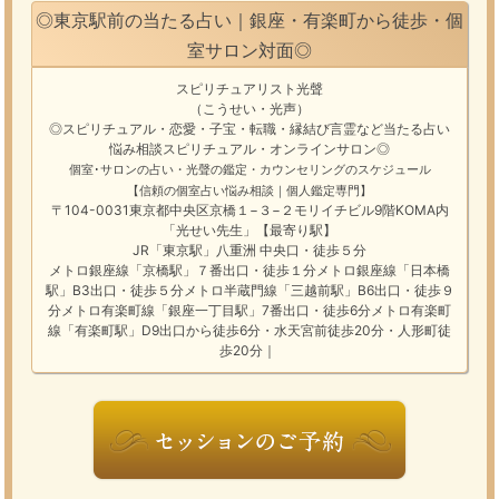
◎東京駅前の当たる占い｜銀座・有楽町から徒歩・個
室サロン対面◎
スピリチュアリスト光聲
（こうせい・光声）
◎スピリチュアル・恋愛・子宝・転職・縁結び
言霊
など
当たる占い
悩み相談
スピリチュアル・オンラインサロン
◎
個室･サロンの占い・光聲の鑑定・カウンセリングのスケジュール
【信頼の個室占い悩み相談｜個人鑑定専門】
〒104-0031東京都中央区京橋１−３−２モリイチビル9階KOMA内
「光せい先生」【最寄り駅】
JR「東京駅」八重洲 中央口・徒歩５分
メトロ銀座線「京橋駅」７番出口・徒歩１分メトロ銀座線「日本橋
駅」B3出口・徒歩５分メトロ半蔵門線「三越前駅」B6出口・徒歩９
分メトロ有楽町線「銀座一丁目駅」7番出口・徒歩6分メトロ有楽町
線「有楽町駅」D9出口から徒歩6分・水天宮前徒歩20分・人形町徒
歩20分｜