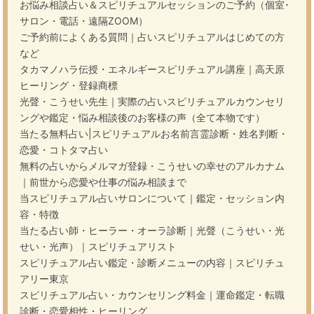
お悩み相談占い＆スピリチュアルセッションのご予約（個室･
サロン・電話・遠隔ZOOM）
ご予約前によくある質問｜占いスピリチュアルはじめての方
など
タカマノハラ伝授・エネルギースピリチュアル講座｜高天原
ヒーリング・登録商標
光聲・こうせい先生｜実際の占いスピリチュアルカウンセリ
ングや鑑定・悩み相談後のお客様の声（全て本物です）
当たる無料占い|スピリチュアルお名前言霊診断・姓名判断・
恋愛・コトタマ占い
無料の占いからメルマガ登録・こうせいの幸せのアルカナム
｜前世から恋愛や仕事の悩み相談まで
当スピリチュアル占いサロンについて｜鑑定・セッション内
容・特徴
当たる占い師・ヒーラー・オーラ診断｜光聲（こうせい・光
せい・光声）｜スピリチュアリスト
スピリチュアル占い鑑定・診断メニューの内容｜スピリチュ
アリー東京
スピリチュアル占い・カウンセリング料金｜運命鑑定・転職
診断・恋愛相性・ヒーリング