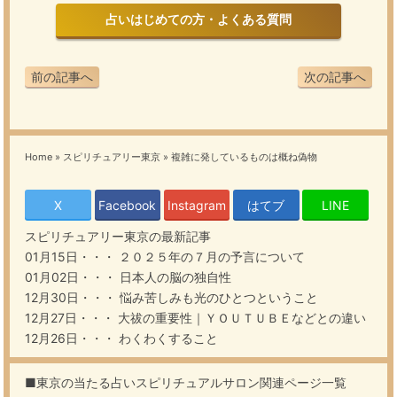
占いはじめての方・よくある質問
前の記事へ
次の記事へ
Home
»
スピリチュアリー東京
»
複雑に発しているものは概ね偽物
X
Facebook
Instagram
はてブ
LINE
スピリチュアリー東京
の最新記事
01月15日・・・
２０２５年の７月の予言について
01月02日・・・
日本人の脳の独自性
12月30日・・・
悩み苦しみも光のひとつということ
12月27日・・・
大祓の重要性｜ＹＯＵＴＵＢＥなどとの違い
12月26日・・・
わくわくすること
■東京の当たる占いスピリチュアルサロン関連ページ一覧