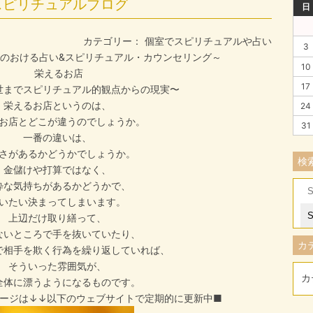
スピリチュアルブログ
日
カテゴリー：
個室でスピリチュアルや占い
3
のおける占い&スピリチュアル・カウンセリング～
10
栄えるお店
17
世までスピリチュアル的観点からの現実〜
栄えるお店というのは、
24
お店とどこが違うのでしょうか。
31
一番の違いは、
さがあるかどうかでしょうか。
検
金儲けや打算ではなく、
粋な気持ちがあるかどうかで、
Se
いたい決まってしまいます。
for
上辺だけ取り繕って、
ないところで手を抜いていたり、
カ
で相手を欺く行為を繰り返していれば、
そういった雰囲気が、
全体に漂うようになるものです。
ージは↓↓以下のウェブサイトで定期的に更新中■