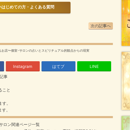
じめての方・よくある質問
次の記事へ
るお店〜個室･サロンの占いとスピリチュアル的観点からの現実
Instagram
はてブ
LINE
記事
ること
ます。
ます。
サロン関連ページ一覧