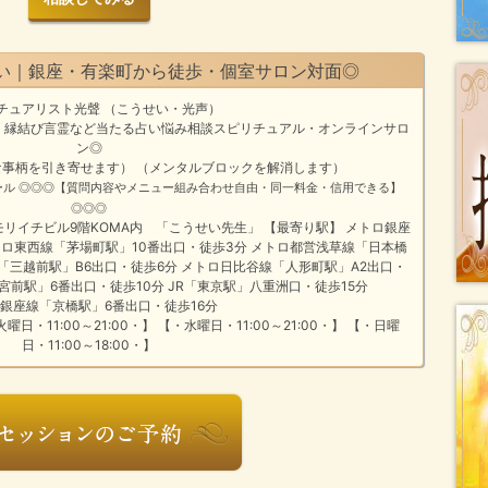
い｜銀座・有楽町から徒歩・個室サロン対面◎
チュアリスト光聲 （こうせい・光声）
・縁結び
言霊
など
当たる占い悩み相談
スピリチュアル・オンラインサロ
ン
◎
事柄を引き寄せます） （メンタルブロックを解消します）
ール
◎◎◎【質問内容やメニュー組み合わせ自由・同一料金・信用できる】
◎◎◎
−2モリイチビル9階KOMA内 「こうせい先生」 【最寄り駅】 メトロ銀座
トロ東西線「茅場町駅」10番出口・徒歩3分 メトロ都営浅草線「日本橋
「三越前駅」B6出口・徒歩6分 メトロ日比谷線「人形町駅」A2出口・
宮前駅」6番出口・徒歩10分 JR「東京駅」八重洲口・徒歩15分
銀座線「京橋駅」6番出口・徒歩16分
火曜日・11:00～21:00・】 【・水曜日・11:00～21:00・】 【・日曜
日・11:00～18:00・】