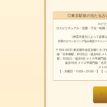
◎東京駅前の当たる占
スピリ
◎スピリチュアル・恋愛・子宝・転職
（神霊天使力によって必要な
光聲のカウンセリング悩み
相談スケジュ
〒104-0031 東京都中央区京橋1−3
線「日本橋駅」B12出口・徒歩6分 メ
駅」D2出口・徒歩5分 メトロ半蔵門線
徒歩10分 メトロ半蔵門線「水天
メトロ
【・月曜日・11:00～21:00・】 【・