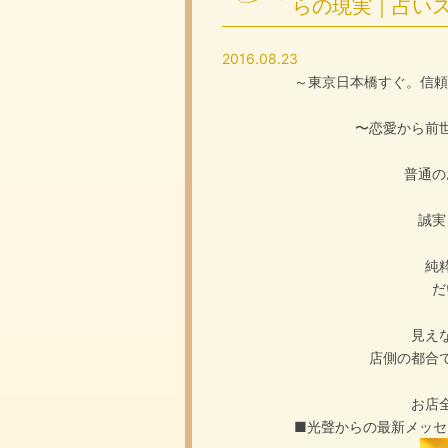
らの現実｜占い
2016.08.23
～東京日本橋すぐ。信頼
〜恋愛から前
普通の
誠実
純
だ
見え
店側の都合
お店
■光聲からの最新メッセ