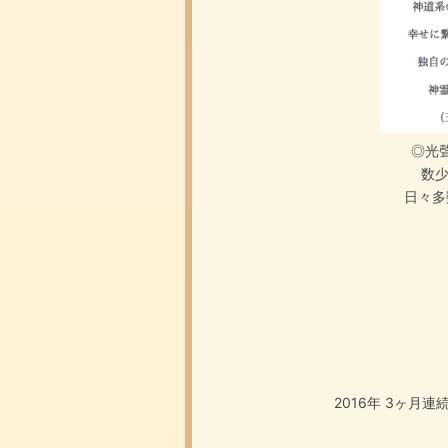
◎光
数
日々多
2016年 3ヶ月