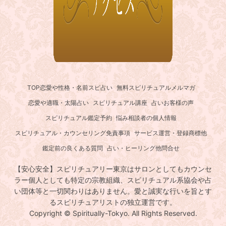
TOP
恋愛や性格・名前スピ占い
無料スピリチュアルメルマガ
恋愛や適職・太陽占い
スピリチュアル講座
占いお客様の声
スピリチュアル鑑定予約
悩み相談者の個人情報
スピリチュアル・カウンセリング免責事項
サービス運営・登録商標他
鑑定前の良くある質問
占い・ヒーリング他問合せ
【安心安全】スピリチュアリー東京はサロンとしてもカウンセ
ラー個人としても特定の宗教組織、スピリチュアル系協会や占
い団体等と一切関わりはありません。愛と誠実な行いを旨とす
るスピリチュアリストの独立運営です。
Copyright © Spiritually-Tokyo. All Rights Reserved.