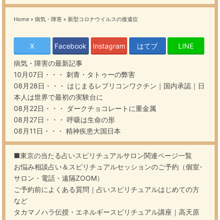
Home
»
病気・障害
»
新型コロナウイルスの後遺症
X
Facebook
Instagram
はてブ
LINE
病気・障害
の最新記事
10月07日・・・
刺青・タトゥーの弊害
08月28日・・・
はじまるレプリコンワクチン｜国内承認｜日
本人は世界で最初の実験台に
08月22日・・・
ダークチョコレートに重金属
08月27日・・・
呼吸は生命の形
08月11日・・・
精神疾患大国日本
■東京の当たる占いスピリチュアルサロン関連ページ一覧
お悩み相談占い＆スピリチュアルセッションのご予約（個室･
サロン・電話・遠隔ZOOM）
ご予約前によくある質問｜占いスピリチュアルはじめての方
など
タカマノハラ伝授・エネルギースピリチュアル講座｜高天原