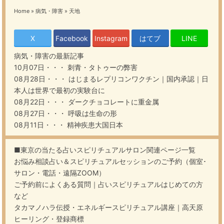
Home
»
病気・障害
»
天地
X
Facebook
Instagram
はてブ
LINE
病気・障害
の最新記事
10月07日・・・
刺青・タトゥーの弊害
08月28日・・・
はじまるレプリコンワクチン｜国内承認｜日
本人は世界で最初の実験台に
08月22日・・・
ダークチョコレートに重金属
08月27日・・・
呼吸は生命の形
08月11日・・・
精神疾患大国日本
■東京の当たる占いスピリチュアルサロン関連ページ一覧
お悩み相談占い＆スピリチュアルセッションのご予約（個室･
サロン・電話・遠隔ZOOM）
ご予約前によくある質問｜占いスピリチュアルはじめての方
など
タカマノハラ伝授・エネルギースピリチュアル講座｜高天原
ヒーリング・登録商標