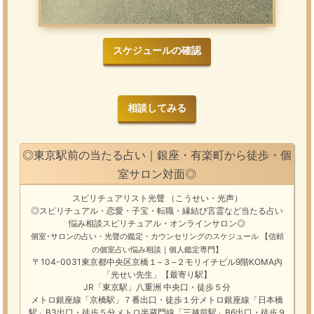
スケジュールの確認
相談してみる
◎東京駅前の当たる占い｜銀座・有楽町から徒歩・個
室サロン対面◎
スピリチュアリスト光聲
（こうせい・光声）
◎スピリチュアル・恋愛・子宝・転職・縁結び
言霊
など
当たる占い
悩み相談
スピリチュアル・オンラインサロン
◎
個室･サロンの占い・光聲の鑑定・カウンセリングのスケジュール
【信頼
の個室占い悩み相談｜個人鑑定専門】
〒104-0031東京都中央区京橋１−３−２モリイチビル9階KOMA内
「光せい先生」【最寄り駅】
JR「東京駅」八重洲 中央口・徒歩５分
メトロ銀座線「京橋駅」７番出口・徒歩１分メトロ銀座線「日本橋
駅」B3出口・徒歩５分メトロ半蔵門線「三越前駅」B6出口・徒歩９