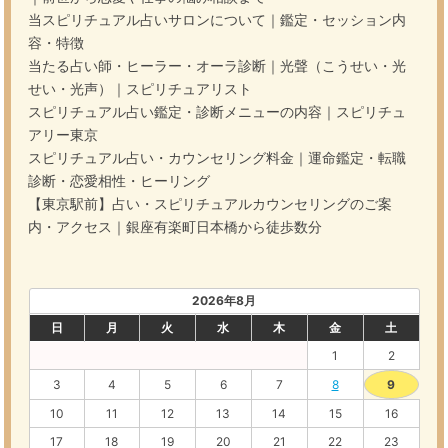
当スピリチュアル占いサロンについて｜鑑定・セッション内
容・特徴
当たる占い師・ヒーラー・オーラ診断｜光聲（こうせい・光
せい・光声）｜スピリチュアリスト
スピリチュアル占い鑑定・診断メニューの内容｜スピリチュ
アリー東京
スピリチュアル占い・カウンセリング料金｜運命鑑定・転職
診断・恋愛相性・ヒーリング
【東京駅前】占い・スピリチュアルカウンセリングのご案
内・アクセス｜銀座有楽町日本橋から徒歩数分
2026年8月
日
月
火
水
木
金
土
1
2
3
4
5
6
7
8
9
10
11
12
13
14
15
16
17
18
19
20
21
22
23