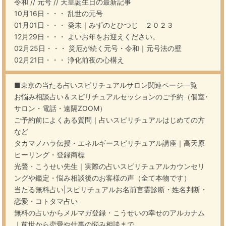
令和
//
元号
//
天皇誕生日
の最新記事
10月16日・・・
乱世の元号
01月01日・・・
癸未｜みずのとひつじ ２０２３
12月29日・・・
よいお年をお迎えください。
02月25日・・・
災厄が続く元号・令和｜元号法の壁
02月21日・・・
浄化前夜の心構え
■東京の当たる占いスピリチュアルサロン関連ページ一覧
お悩み相談占い＆スピリチュアルセッションのご予約（個室･
サロン・電話・遠隔ZOOM）
ご予約前によくある質問｜占いスピリチュアルはじめての方
など
タカマノハラ伝授・エネルギースピリチュアル講座｜高天原
ヒーリング・登録商標
光聲・こうせい先生｜実際の占いスピリチュアルカウンセリ
ングや鑑定・悩み相談後のお客様の声（全て本物です）
当たる無料占い|スピリチュアルお名前言霊診断・姓名判断・
恋愛・コトタマ占い
無料の占いからメルマガ登録・こうせいの幸せのアルカナム
｜前世から恋愛や仕事の悩み相談まで