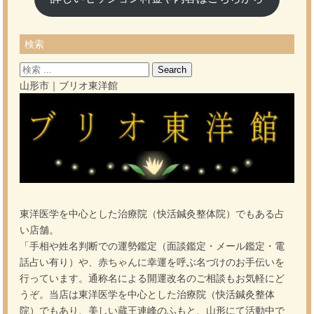
検索
Search
for:
山形市｜
ブリオ東洋館
東洋医学を中心とした治療院（快活鍼灸整体院）でもある占
い店舗。
「手相や姓名判断での運勢鑑定（面談鑑定・メール鑑定・電
話占い有り）や、赤ちゃんに幸運を呼ぶ名づけのお手伝いを
行っています。通称名による開運改名のご相談もお気軽にど
うぞ。当店は東洋医学を中心とした治療院（快活鍼灸整体
院）でもあり、美しい蔵王連峰のふもと、山形にて活動中で