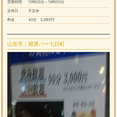
営業時間
10時00分～19時00分
定休日
不定休
料金
40分 3,980円
山形市｜開運バー七日町