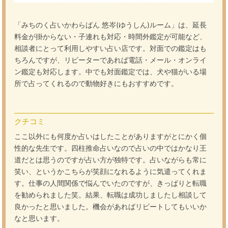
「みちのく占いかわらばん 悠岑(ゆうしん)ルーム」は、延長
料金が掛からない・子連れも対応・時間外鑑定が可能など、
相談者にとって利用しやすい占い店です。対面での鑑定はも
ちろんですが、リピーターであれば電話・メール・オンライ
ン鑑定も対応します。中でも対面鑑定では、犬や猫がいる場
所で占ってくれるので動物好きにもおすすめです。
クチコミ
ここ以外にも何度か占いはしたことがありますがとにかく個
性的な先生です。四柱推命占いなので占いの中ではかなり王
道だとは思うのですが占い方が独特です。占いながらも常に
笑い、というかこちらが笑顔になれるように気遣ってくれま
す。仕事の人間関係で悩んでいたのですが、きっぱりと転職
を勧められました笑。結果、転職は成功しましたし相談して
良かったと思いました。機会があればリピートしてもいいか
なと思います。