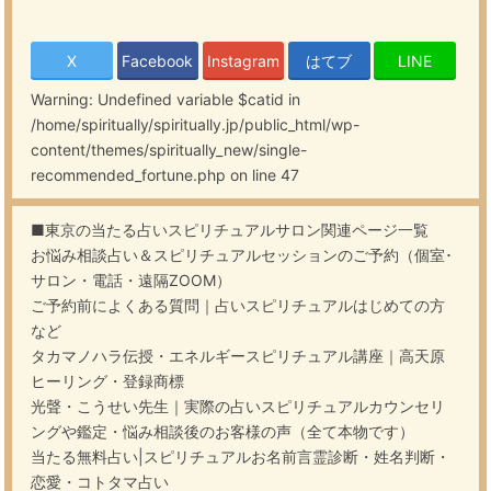
X
Facebook
Instagram
はてブ
LINE
Warning
: Undefined variable $catid in
/home/spiritually/spiritually.jp/public_html/wp-
content/themes/spiritually_new/single-
recommended_fortune.php
on line
47
■東京の当たる占いスピリチュアルサロン関連ページ一覧
お悩み相談占い＆スピリチュアルセッションのご予約（個室･
サロン・電話・遠隔ZOOM）
ご予約前によくある質問｜占いスピリチュアルはじめての方
など
タカマノハラ伝授・エネルギースピリチュアル講座｜高天原
ヒーリング・登録商標
光聲・こうせい先生｜実際の占いスピリチュアルカウンセリ
ングや鑑定・悩み相談後のお客様の声（全て本物です）
当たる無料占い|スピリチュアルお名前言霊診断・姓名判断・
恋愛・コトタマ占い