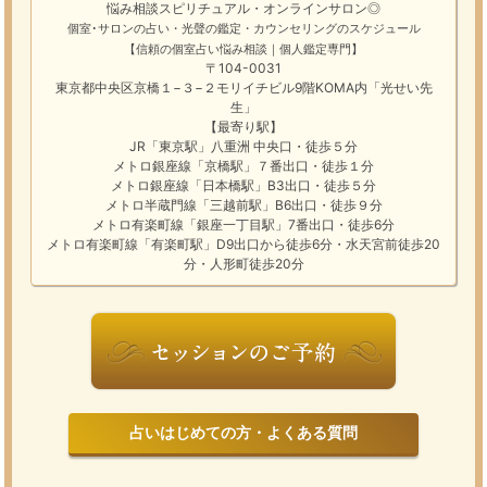
悩み相談
スピリチュアル・オンラインサロン
◎
個室･サロンの占い・光聲の鑑定・カウンセリングのスケジュール
【信頼の個室占い悩み相談｜個人鑑定専門】
〒104-0031
東京都中央区京橋１−３−２モリイチビル9階KOMA内「光せい先
生」
【最寄り駅】
JR「東京駅」八重洲 中央口・徒歩５分
メトロ銀座線「京橋駅」７番出口・徒歩１分
メトロ銀座線「日本橋駅」B3出口・徒歩５分
メトロ半蔵門線「三越前駅」B6出口・徒歩９分
メトロ有楽町線「銀座一丁目駅」7番出口・徒歩6分
メトロ有楽町線「有楽町駅」D9出口から徒歩6分・水天宮前徒歩20
分・人形町徒歩20分
占いはじめての方・よくある質問