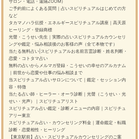
サロン・電話・遠隔ZOOM）
ご予約前によくある質問｜占いスピリチュアルはじめての方
など
タカマノハラ伝授・エネルギースピリチュアル講座｜高天原
ヒーリング・登録商標
光聲・こうせい先生｜実際の占いスピリチュアルカウンセリ
ングや鑑定・悩み相談後のお客様の声（全て本物です）
当たる無料占い|スピリチュアルお名前言霊診断・姓名判断・
恋愛・コトタマ占い
無料の占いからメルマガ登録・こうせいの幸せのアルカナム
｜前世から恋愛や仕事の悩み相談まで
当スピリチュアル占いサロンについて｜鑑定・セッション内
容・特徴
当たる占い師・ヒーラー・オーラ診断｜光聲（こうせい・光
せい・光声）｜スピリチュアリスト
スピリチュアル占い鑑定・診断メニューの内容｜スピリチュ
アリー東京
スピリチュアル占い・カウンセリング料金｜運命鑑定・転職
診断・恋愛相性・ヒーリング
【東京駅前】占い・スピリチュアルカウンセリングのご案