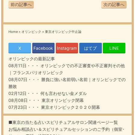
前の記事へ
次の記事へ
Home
»
オリンピック
»
東京オリンピック中止論
X
Facebook
Instagram
はてブ
LINE
オリンピック
の最新記事
08月11日・・・
オリンピックでの不正審査や不正審判その他
｜フランスパリオリンピック
08月07日・・・
勝負に強い名前弱い名前｜オリンピックでの
勝敗
02月12日・・・
何も言わせない金メダル
08月08日・・・
東京オリンピック閉幕
07月23日・・・
東京オリンピック２０２０開幕
■東京の当たる占いスピリチュアルサロン関連ページ一覧
お悩み相談占い＆スピリチュアルセッションのご予約（個室･