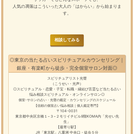
人気の凋落はこういった大人の「はからい」から始まりま
す。
相談してみる
◎東京の当たる占いスピリチュアルカウンセリング｜
銀座・有楽町から徒歩・完全個室サロン対面◎
スピリチュアリスト光聲
（こうせい・光声）
◎スピリチュアル・恋愛・子宝・転職・縁結び
言霊
など
当たる占い
悩み相談
スピリチュアル・オンラインサロン
◎
個室･サロンの占い・光聲の鑑定・カウンセリングのスケジュール
【信頼の個室占い悩み相談｜個人鑑定専門】
〒104-0031
東京都中央区京橋１−３−２モリイチビル9階KOMA内「光せい先
生」
【最寄り駅】
JR「東京駅」八重洲 中央口・徒歩５分