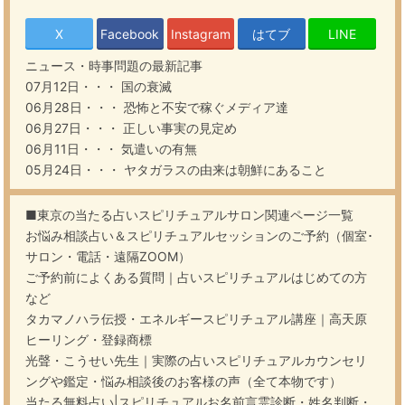
X
Facebook
Instagram
はてブ
LINE
ニュース・時事問題
の最新記事
07月12日・・・
国の衰滅
06月28日・・・
恐怖と不安で稼ぐメディア達
06月27日・・・
正しい事実の見定め
06月11日・・・
気遣いの有無
05月24日・・・
ヤタガラスの由来は朝鮮にあること
■東京の当たる占いスピリチュアルサロン関連ページ一覧
お悩み相談占い＆スピリチュアルセッションのご予約（個室･
サロン・電話・遠隔ZOOM）
ご予約前によくある質問｜占いスピリチュアルはじめての方
など
タカマノハラ伝授・エネルギースピリチュアル講座｜高天原
ヒーリング・登録商標
光聲・こうせい先生｜実際の占いスピリチュアルカウンセリ
ングや鑑定・悩み相談後のお客様の声（全て本物です）
当たる無料占い|スピリチュアルお名前言霊診断・姓名判断・