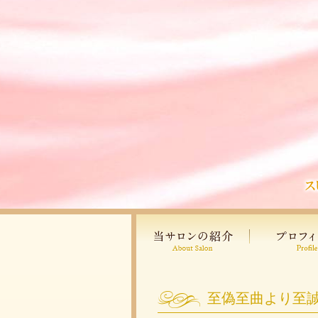
至偽至曲より至