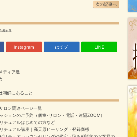
次の記事へ
至誠至直
Instagram
はてブ
LINE
メディア達
め
は朝鮮にあること
サロン関連ページ一覧
ッションのご予約（個室･サロン・電話・遠隔ZOOM）
リチュアルはじめての方など
リチュアル講座｜高天原ヒーリング・登録商標
ピリチュアルカウンセリングや鑑定・悩み相談後のお客様の