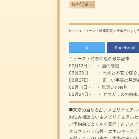
前の記事へ
Home
»
ニュース・時事問題
»
至偽至曲より
X
Facebook
ニュース・時事問題
の最新記事
07月12日・・・
国の衰滅
06月28日・・・
恐怖と不安で稼ぐ
06月27日・・・
正しい事実の見定
06月11日・・・
気遣いの有無
05月24日・・・
ヤタガラスの由来
■東京の当たる占いスピリチュアル
お悩み相談占い＆スピリチュアルセ
ご予約前によくある質問｜占いスピ
タカマノハラ伝授・エネルギースピ
光聲・こうせい先生｜実際の占いス