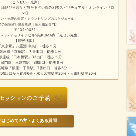
（こうせい・光声）
・縁結び
言霊
など
当たる占い悩み相談
スピリチュアル・オンラインサロ
ン
◎
占い・光聲の鑑定・カウンセリングのスケジュール
頼の個室占い悩み相談｜個人鑑定専門】
〒104-0031
−３−２モリイチビル9階KOMA内「光せい先生」
【最寄り駅】
「東京駅」八重洲 中央口・徒歩５分
銀座線「京橋駅」７番出口・徒歩１分
銀座線「日本橋駅」B3出口・徒歩５分
半蔵門線「三越前駅」B6出口・徒歩９分
楽町線「銀座一丁目駅」7番出口・徒歩6分
D9出口から徒歩6分・水天宮前徒歩20分・人形町徒歩20分
じめての方・よくある質問