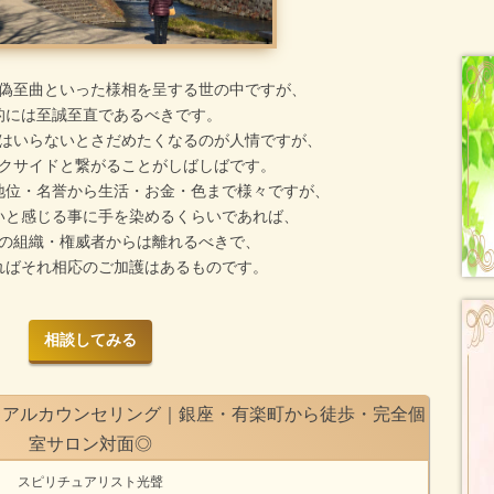
偽至曲といった様相を呈する世の中ですが、
的には至誠至直であるべきです。
はいらないとさだめたくなるのが人情ですが、
クサイドと繋がることがしばしばです。
地位・名誉から生活・お金・色まで様々ですが、
いと感じる事に手を染めるくらいであれば、
の組織・権威者からは離れるべきで、
ればそれ相応のご加護はあるものです。
相談してみる
ュアルカウンセリング｜銀座・有楽町から徒歩・完全個
室サロン対面◎
スピリチュアリスト光聲