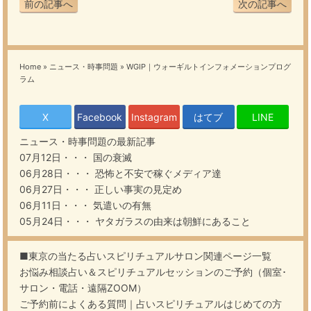
前の記事へ
次の記事へ
Home
»
ニュース・時事問題
»
WGIP｜ウォーギルトインフォメーションプログ
ラム
X
Facebook
Instagram
はてブ
LINE
ニュース・時事問題
の最新記事
07月12日・・・
国の衰滅
06月28日・・・
恐怖と不安で稼ぐメディア達
06月27日・・・
正しい事実の見定め
06月11日・・・
気遣いの有無
05月24日・・・
ヤタガラスの由来は朝鮮にあること
■東京の当たる占いスピリチュアルサロン関連ページ一覧
お悩み相談占い＆スピリチュアルセッションのご予約（個室･
サロン・電話・遠隔ZOOM）
ご予約前によくある質問｜占いスピリチュアルはじめての方