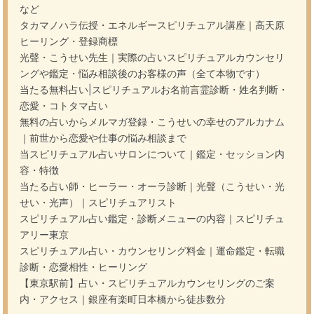
など
タカマノハラ伝授・エネルギースピリチュアル講座｜高天原
ヒーリング・登録商標
光聲・こうせい先生｜実際の占いスピリチュアルカウンセリ
ングや鑑定・悩み相談後のお客様の声（全て本物です）
当たる無料占い|スピリチュアルお名前言霊診断・姓名判断・
恋愛・コトタマ占い
無料の占いからメルマガ登録・こうせいの幸せのアルカナム
｜前世から恋愛や仕事の悩み相談まで
当スピリチュアル占いサロンについて｜鑑定・セッション内
容・特徴
当たる占い師・ヒーラー・オーラ診断｜光聲（こうせい・光
せい・光声）｜スピリチュアリスト
スピリチュアル占い鑑定・診断メニューの内容｜スピリチュ
アリー東京
スピリチュアル占い・カウンセリング料金｜運命鑑定・転職
診断・恋愛相性・ヒーリング
【東京駅前】占い・スピリチュアルカウンセリングのご案
内・アクセス｜銀座有楽町日本橋から徒歩数分