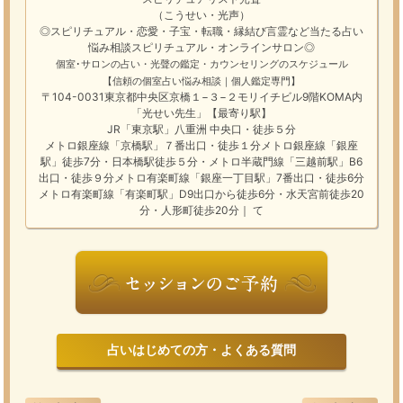
（こうせい・光声）
◎スピリチュアル・恋愛・子宝・転職・縁結び
言霊
など
当たる占い
悩み相談
スピリチュアル・オンラインサロン
◎
個室･サロンの占い・光聲の鑑定・カウンセリングのスケジュール
【信頼の個室占い悩み相談｜個人鑑定専門】
〒104-0031東京都中央区京橋１−３−２モリイチビル9階KOMA内
「光せい先生」【最寄り駅】
JR「東京駅」八重洲 中央口・徒歩５分
メトロ銀座線「京橋駅」７番出口・徒歩１分メトロ銀座線「銀座
駅」徒歩7分・日本橋駅徒歩５分・メトロ半蔵門線「三越前駅」B6
出口・徒歩９分メトロ有楽町線「銀座一丁目駅」7番出口・徒歩6分
メトロ有楽町線「有楽町駅」D9出口から徒歩6分・水天宮前徒歩20
分・人形町徒歩20分｜ て
占いはじめての方・よくある質問