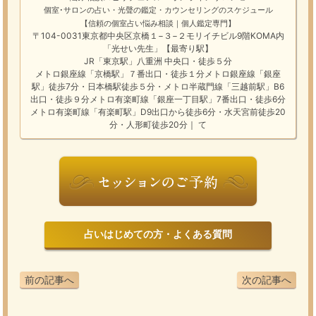
個室･サロンの占い・光聲の鑑定・カウンセリングのスケジュール
【信頼の個室占い悩み相談｜個人鑑定専門】
〒104-0031東京都中央区京橋１−３−２モリイチビル9階KOMA内
「光せい先生」【最寄り駅】
JR「東京駅」八重洲 中央口・徒歩５分
メトロ銀座線「京橋駅」７番出口・徒歩１分メトロ銀座線「銀座
駅」徒歩7分・日本橋駅徒歩５分・メトロ半蔵門線「三越前駅」B6
出口・徒歩９分メトロ有楽町線「銀座一丁目駅」7番出口・徒歩6分
メトロ有楽町線「有楽町駅」D9出口から徒歩6分・水天宮前徒歩20
分・人形町徒歩20分｜ て
占いはじめての方・よくある質問
前の記事へ
次の記事へ