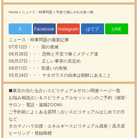
Home
»
ニュース・時事問題
»
学校で減らされる食べ物
X
Facebook
Instagram
はてブ
LINE
ニュース・時事問題
の最新記事
07月12日・・・
国の衰滅
06月28日・・・
恐怖と不安で稼ぐメディア達
06月27日・・・
正しい事実の見定め
06月11日・・・
気遣いの有無
05月24日・・・
ヤタガラスの由来は朝鮮にあること
■東京の当たる占いスピリチュアルサロン関連ページ一覧
お悩み相談占い＆スピリチュアルセッションのご予約（個室･
サロン・電話・遠隔ZOOM）
ご予約前によくある質問｜占いスピリチュアルはじめての方
など
タカマノハラ伝授・エネルギースピリチュアル講座｜高天原
ヒーリング・登録商標