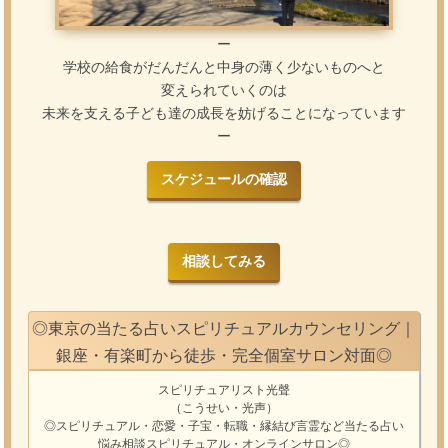
ー
学校の給食がだんだんと中身の薄く少ないものへと
変えられていくのは
未来を支える子ども達の成長を妨げることになっています
ー
スケジュールの確認
相談してみる
◎東京の当たる占いスピリチュアルカウンセリング｜
銀座・有楽町から徒歩・完全個室サロン対面◎
スピリチュアリスト光聲
（こうせい・光声）
◎スピリチュアル・恋愛・子宝・転職・縁結び
言霊
など
当たる占い
悩み相談
スピリチュアル・オンラインサロン
◎