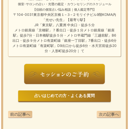
個室･サロンの占い・光聲の鑑定・カウンセリングのスケジュール
【信頼の個室占い悩み相談｜個人鑑定専門】
〒104-0031東京都中央区京橋１−３−２モリイチビル9階KOMA内
「光せい先生」【最寄り駅】
JR「東京駅」八重洲 中央口・徒歩５分
メトロ銀座線「京橋駅」７番出口・徒歩１分メトロ銀座線「銀座
駅」徒歩7分・日本橋駅徒歩５分・メトロ半蔵門線「三越前駅」B6
出口・徒歩９分メトロ有楽町線「銀座一丁目駅」7番出口・徒歩6分
メトロ有楽町線「有楽町駅」D9出口から徒歩6分・水天宮前徒歩20
分・人形町徒歩20分｜ て
占いはじめての方・よくある質問
前の記事へ
次の記事へ