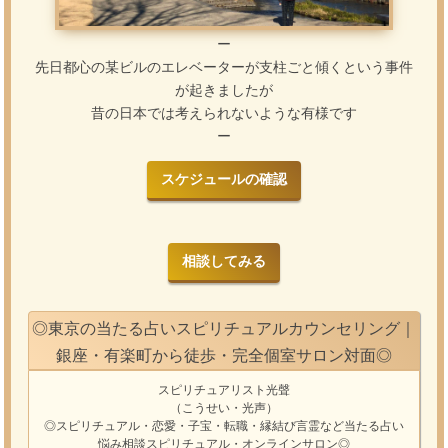
ー
先日都心の某ビルのエレベーターが支柱ごと傾くという事件
が起きましたが
昔の日本では考えられないような有様です
ー
スケジュールの確認
相談してみる
◎東京の当たる占いスピリチュアルカウンセリング｜
銀座・有楽町から徒歩・完全個室サロン対面◎
スピリチュアリスト光聲
（こうせい・光声）
◎スピリチュアル・恋愛・子宝・転職・縁結び
言霊
など
当たる占い
悩み相談
スピリチュアル・オンラインサロン
◎