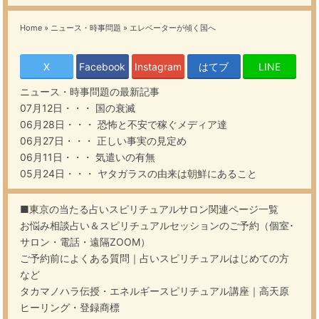
Home
»
ニュース・時事問題
»
エレベーターが傾く国へ
X
Facebook
Instagram
はてブ
LINE
ニュース・時事問題
の最新記事
07月12日・・・
国の衰滅
06月28日・・・
恐怖と不安で稼ぐメディア達
06月27日・・・
正しい事実の見定め
06月11日・・・
気遣いの有無
05月24日・・・
ヤタガラスの由来は朝鮮にあること
■東京の当たる占いスピリチュアルサロン関連ページ一覧
お悩み相談占い＆スピリチュアルセッションのご予約（個室･
サロン・電話・遠隔ZOOM）
ご予約前によくある質問｜占いスピリチュアルはじめての方
など
タカマノハラ伝授・エネルギースピリチュアル講座｜高天原
ヒーリング・登録商標