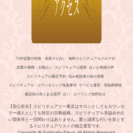
TOP
恋愛や性格・名前スピ占い
無料スピリチュアルメルマガ
恋愛や適職・太陽占い
スピリチュアル講座
占いお客様の声
スピリチュアル鑑定予約
悩み相談者の個人情報
スピリチュアル・カウンセリング免責事項
サービス運営・登録商標他
鑑定前の良くある質問
占い・ヒーリング他問合せ
【安心安全】スピリチュアリー東京はサロンとしてもカウンセ
ラー個人としても特定の宗教組織、スピリチュアル系協会や占
い団体等と一切関わりはありません。愛と誠実な行いを旨とす
るスピリチュアリストの独立運営です。
Copyright © Spiritually-Tokyo. All Rights Reserved.