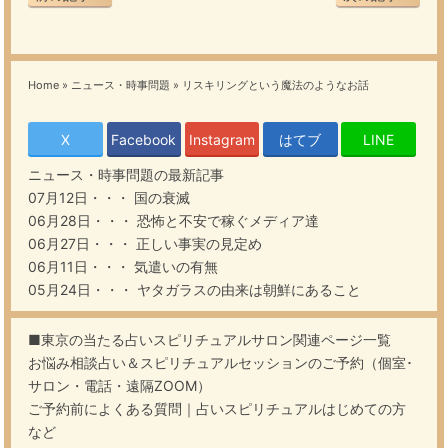
Home
»
ニュース・時事問題
»
リスキリングという魔法のようなお話
X
Facebook
Instagram
はてブ
LINE
ニュース・時事問題
の最新記事
07月12日・・・
国の衰滅
06月28日・・・
恐怖と不安で稼ぐメディア達
06月27日・・・
正しい事実の見定め
06月11日・・・
気遣いの有無
05月24日・・・
ヤタガラスの由来は朝鮮にあること
■東京の当たる占いスピリチュアルサロン関連ページ一覧
お悩み相談占い＆スピリチュアルセッションのご予約（個室･
サロン・電話・遠隔ZOOM）
ご予約前によくある質問｜占いスピリチュアルはじめての方
など