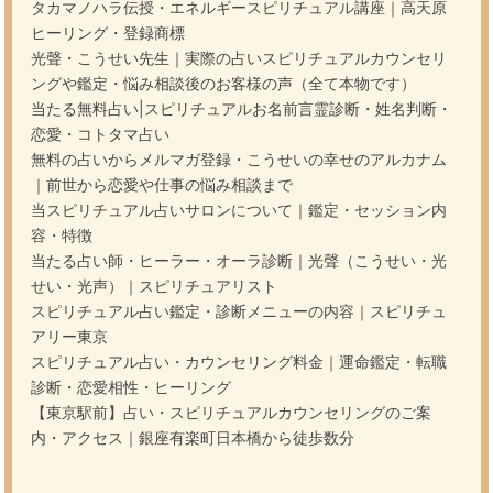
タカマノハラ伝授・エネルギースピリチュアル講座｜高天原
ヒーリング・登録商標
光聲・こうせい先生｜実際の占いスピリチュアルカウンセリ
ングや鑑定・悩み相談後のお客様の声（全て本物です）
当たる無料占い|スピリチュアルお名前言霊診断・姓名判断・
恋愛・コトタマ占い
無料の占いからメルマガ登録・こうせいの幸せのアルカナム
｜前世から恋愛や仕事の悩み相談まで
当スピリチュアル占いサロンについて｜鑑定・セッション内
容・特徴
当たる占い師・ヒーラー・オーラ診断｜光聲（こうせい・光
せい・光声）｜スピリチュアリスト
スピリチュアル占い鑑定・診断メニューの内容｜スピリチュ
アリー東京
スピリチュアル占い・カウンセリング料金｜運命鑑定・転職
診断・恋愛相性・ヒーリング
【東京駅前】占い・スピリチュアルカウンセリングのご案
内・アクセス｜銀座有楽町日本橋から徒歩数分