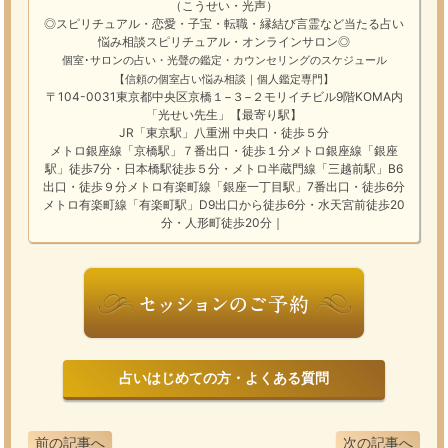
（こうせい・光声）
◎スピリチュアル・恋愛・子宝・転職・縁結び
言霊
など
当たる占い
悩み相談
スピリチュアル・オンラインサロン
◎
個室･サロンの占い・光聲の鑑定・カウンセリングのスケジュール
【信頼の個室占い悩み相談｜個人鑑定専門】
〒104-0031東京都中央区京橋１−３−２モリイチビル9階KOMA内
「光せい先生」【最寄り駅】
JR「東京駅」八重洲 中央口・徒歩５分
メトロ銀座線「京橋駅」７番出口・徒歩１分メトロ銀座線「銀座
駅」徒歩7分・日本橋駅徒歩５分・メトロ半蔵門線「三越前駅」B6
出口・徒歩９分メトロ有楽町線「銀座一丁目駅」7番出口・徒歩6分
メトロ有楽町線「有楽町駅」D9出口から徒歩6分・水天宮前徒歩20
分・人形町徒歩20分｜
占いはじめての方・よくある質問
前の記事へ
次の記事へ