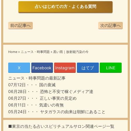
占いはじめての方・よくある質問
前の記事へ
次の記事へ
Home
»
ニュース・時事問題
»
黒い雨｜放射能汚染の今
X
Facebook
Instagram
はてブ
LINE
ニュース・時事問題
の最新記事
07月12日・・・
国の衰滅
06月28日・・・
恐怖と不安で稼ぐメディア達
06月27日・・・
正しい事実の見定め
06月11日・・・
気遣いの有無
05月24日・・・
ヤタガラスの由来は朝鮮にあること
■東京の当たる占いスピリチュアルサロン関連ページ一覧