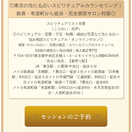
◎東京の当たる占いスピリチュアルカウンセリング｜
銀座・有楽町から徒歩・完全個室サロン対面◎
スピリチュアリスト光聲
（こうせい・光声）
◎スピリチュアル・恋愛・子宝・転職・縁結び
言霊
など
当たる占い
悩み相談
スピリチュアル・オンラインサロン
◎
個室･サロンの占い・光聲の鑑定・カウンセリングのスケジュール
【信頼の個室占い悩み相談｜個人鑑定専門】
〒104-0031東京都中央区京橋１−３−２モリイチビル9階KOMA内
「光せい先生」【最寄り駅】
JR「東京駅」八重洲 中央口・徒歩５分
メトロ銀座線「京橋駅」７番出口・徒歩１分メトロ銀座線「日本橋
駅」B3出口・徒歩５分メトロ半蔵門線「三越前駅」B6出口・徒歩９
分メトロ有楽町線「銀座一丁目駅」7番出口・徒歩6分
メトロ有楽町線「有楽町駅」D9出口から徒歩6分・水天宮前徒歩20
分・人形町徒歩20分｜