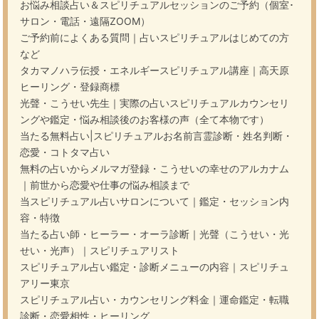
お悩み相談占い＆スピリチュアルセッションのご予約（個室･
サロン・電話・遠隔ZOOM）
ご予約前によくある質問｜占いスピリチュアルはじめての方
など
タカマノハラ伝授・エネルギースピリチュアル講座｜高天原
ヒーリング・登録商標
光聲・こうせい先生｜実際の占いスピリチュアルカウンセリ
ングや鑑定・悩み相談後のお客様の声（全て本物です）
当たる無料占い|スピリチュアルお名前言霊診断・姓名判断・
恋愛・コトタマ占い
無料の占いからメルマガ登録・こうせいの幸せのアルカナム
｜前世から恋愛や仕事の悩み相談まで
当スピリチュアル占いサロンについて｜鑑定・セッション内
容・特徴
当たる占い師・ヒーラー・オーラ診断｜光聲（こうせい・光
せい・光声）｜スピリチュアリスト
スピリチュアル占い鑑定・診断メニューの内容｜スピリチュ
アリー東京
スピリチュアル占い・カウンセリング料金｜運命鑑定・転職
診断・恋愛相性・ヒーリング