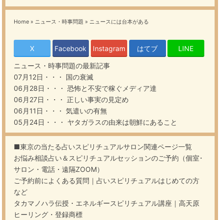
Home
»
ニュース・時事問題
»
ニュースには台本がある
X
Facebook
Instagram
はてブ
LINE
ニュース・時事問題
の最新記事
07月12日・・・
国の衰滅
06月28日・・・
恐怖と不安で稼ぐメディア達
06月27日・・・
正しい事実の見定め
06月11日・・・
気遣いの有無
05月24日・・・
ヤタガラスの由来は朝鮮にあること
■東京の当たる占いスピリチュアルサロン関連ページ一覧
お悩み相談占い＆スピリチュアルセッションのご予約（個室･
サロン・電話・遠隔ZOOM）
ご予約前によくある質問｜占いスピリチュアルはじめての方
など
タカマノハラ伝授・エネルギースピリチュアル講座｜高天原
ヒーリング・登録商標