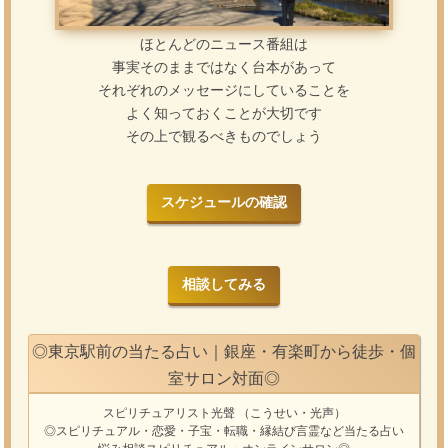
ほとんどのニュース番組は
事実そのままではなく
台本があって
それぞれのメッセージにしていることを
よく知っておくことが大切です
その上で観るべきものでしょう
スケジュールの確認
相談してみる
◎東京駅前の当たる占い｜銀座・有楽町から徒歩・個
室サロン対面◎
スピリチュアリスト光聲
（こうせい・光声）
◎スピリチュアル・恋愛・子宝・転職・縁結び
言霊
など
当たる占い