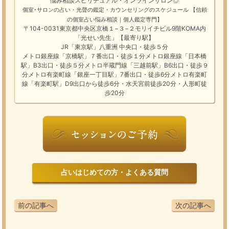
悩み相談
スピリチュアル・オンラインサロン
◎
個室･サロンの占い・光聲の鑑定・カウンセリングのスケジュール
【信頼
の個室占い悩み相談｜個人鑑定専門】
〒104-0031東京都中央区京橋１−３−２モリイチビル9階KOMA内
「光せい先生」【最寄り駅】
JR「東京駅」八重洲 中央口・徒歩５分
メトロ銀座線「京橋駅」７番出口・徒歩１分メトロ銀座線「日本橋
駅」B3出口・徒歩５分メトロ半蔵門線「三越前駅」B6出口・徒歩９
分メトロ有楽町線「銀座一丁目駅」7番出口・徒歩6分メトロ有楽町
線「有楽町駅」D9出口から徒歩6分・水天宮前徒歩20分・人形町徒
歩20分
占いはじめての方・よくある質問
前の記事へ
次の記事へ