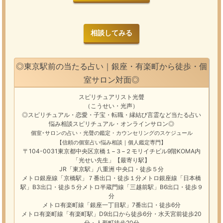
相談してみる
◎東京駅前の当たる占い｜銀座・有楽町から徒歩・個
室サロン対面◎
スピリチュアリスト光聲
（こうせい・光声）
◎スピリチュアル・恋愛・子宝・転職・縁結び
言霊
など
当たる占い
悩み相談
スピリチュアル・オンラインサロン
◎
個室･サロンの占い・光聲の鑑定・カウンセリングのスケジュール
【信頼の個室占い悩み相談｜個人鑑定専門】
〒104-0031東京都中央区京橋１−３−２モリイチビル9階KOMA内
「光せい先生」【最寄り駅】
JR「東京駅」八重洲 中央口・徒歩５分
メトロ銀座線「京橋駅」７番出口・徒歩１分メトロ銀座線「日本橋
駅」B3出口・徒歩５分メトロ半蔵門線「三越前駅」B6出口・徒歩９
分
メトロ有楽町線「銀座一丁目駅」7番出口・徒歩6分
メトロ有楽町線「有楽町駅」D9出口から徒歩6分・水天宮前徒歩20
分・人形町徒歩20分