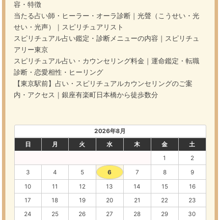
容・特徴
当たる占い師・ヒーラー・オーラ診断｜光聲（こうせい・光
せい・光声）｜スピリチュアリスト
スピリチュアル占い鑑定・診断メニューの内容｜スピリチュ
アリー東京
スピリチュアル占い・カウンセリング料金｜運命鑑定・転職
診断・恋愛相性・ヒーリング
【東京駅前】占い・スピリチュアルカウンセリングのご案
内・アクセス｜銀座有楽町日本橋から徒歩数分
2026年8月
日
月
火
水
木
金
土
1
2
3
4
5
6
7
8
9
10
11
12
13
14
15
16
17
18
19
20
21
22
23
24
25
26
27
28
29
30