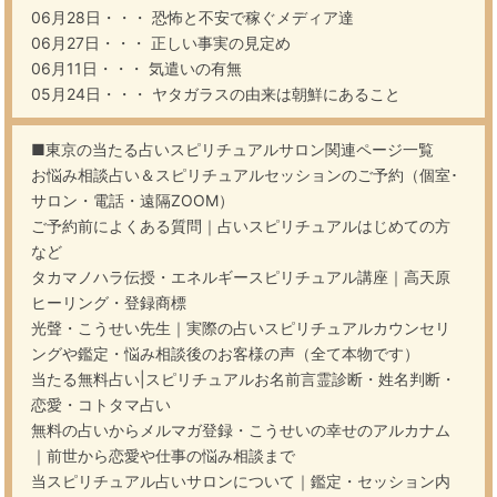
06月28日・・・
恐怖と不安で稼ぐメディア達
06月27日・・・
正しい事実の見定め
06月11日・・・
気遣いの有無
05月24日・・・
ヤタガラスの由来は朝鮮にあること
■東京の当たる占いスピリチュアルサロン関連ページ一覧
お悩み相談占い＆スピリチュアルセッションのご予約（個室･
サロン・電話・遠隔ZOOM）
ご予約前によくある質問｜占いスピリチュアルはじめての方
など
タカマノハラ伝授・エネルギースピリチュアル講座｜高天原
ヒーリング・登録商標
光聲・こうせい先生｜実際の占いスピリチュアルカウンセリ
ングや鑑定・悩み相談後のお客様の声（全て本物です）
当たる無料占い|スピリチュアルお名前言霊診断・姓名判断・
恋愛・コトタマ占い
無料の占いからメルマガ登録・こうせいの幸せのアルカナム
｜前世から恋愛や仕事の悩み相談まで
当スピリチュアル占いサロンについて｜鑑定・セッション内