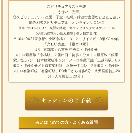
スピリチュアリスト光聲
（こうせい・光声）
◎スピリチュアル・恋愛・子宝・転職・縁結び
言霊
など
当たる占い
悩み相談
スピリチュアル・オンラインサロン
◎
個室･サロンの占い・光聲の鑑定・カウンセリングのスケジュール
【信頼の個室占い悩み相談｜個人鑑定専門】
〒104-0031東京都中央区京橋１−３−２モリイチビル9階KOMA内
「光せい先生」【最寄り駅】
JR「東京駅」八重洲 中央口・徒歩５分
メトロ銀座線「京橋駅」７番出口・徒歩１分メトロ銀座線「銀座
駅」徒歩7分・日本橋駅徒歩５分・メトロ半蔵門線「三越前駅」B6
出口・徒歩９分メトロ有楽町線「銀座一丁目駅」7番出口・徒歩6分
メトロ有楽町線「有楽町駅」D9出口から徒歩6分・水天宮前徒歩20
分・人形町徒歩20分｜
占いはじめての方・よくある質問