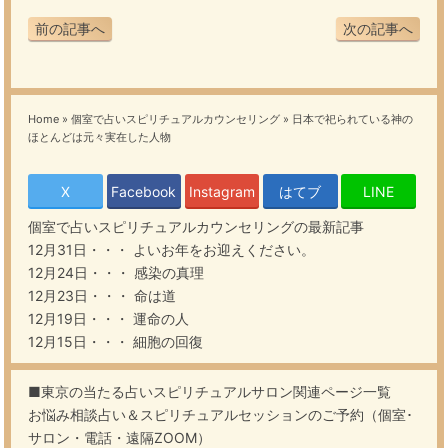
前の記事へ
次の記事へ
Home
»
個室で占いスピリチュアルカウンセリング
»
日本で祀られている神の
ほとんどは元々実在した人物
X
Facebook
Instagram
はてブ
LINE
個室で占いスピリチュアルカウンセリング
の最新記事
12月31日・・・
よいお年をお迎えください。
12月24日・・・
感染の真理
12月23日・・・
命は道
12月19日・・・
運命の人
12月15日・・・
細胞の回復
■東京の当たる占いスピリチュアルサロン関連ページ一覧
お悩み相談占い＆スピリチュアルセッションのご予約（個室･
サロン・電話・遠隔ZOOM）