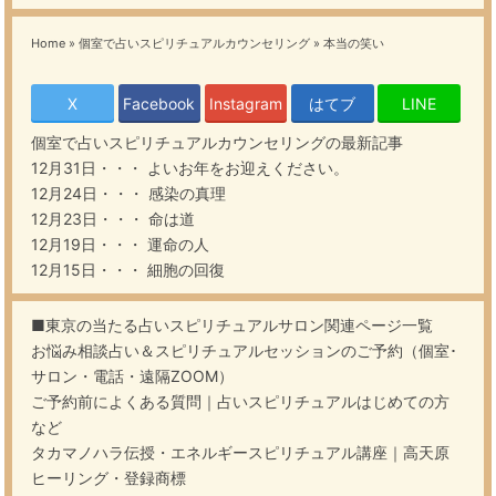
Home
»
個室で占いスピリチュアルカウンセリング
»
本当の笑い
X
Facebook
Instagram
はてブ
LINE
個室で占いスピリチュアルカウンセリング
の最新記事
12月31日・・・
よいお年をお迎えください。
12月24日・・・
感染の真理
12月23日・・・
命は道
12月19日・・・
運命の人
12月15日・・・
細胞の回復
■東京の当たる占いスピリチュアルサロン関連ページ一覧
お悩み相談占い＆スピリチュアルセッションのご予約（個室･
サロン・電話・遠隔ZOOM）
ご予約前によくある質問｜占いスピリチュアルはじめての方
など
タカマノハラ伝授・エネルギースピリチュアル講座｜高天原
ヒーリング・登録商標