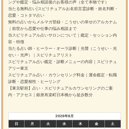
ングや鑑定・悩み相談後のお客様の声（全て本物です）
当たる無料占い|スピリチュアルお名前言霊診断・姓名判断・
恋愛・コトタマ占い
無料の占いからメルマガ登録・こうせいの幸せのアルカナム
｜前世から恋愛や仕事の悩み相談まで
当スピリチュアル占いサロンについて｜鑑定・セッション内
容・特徴
当たる占い師・ヒーラー・オーラ診断｜光聲（こうせい・光
せい・光声）｜スピリチュアリスト
スピリチュアル占い鑑定・診断メニューの内容｜スピリチュ
アリー東京
スピリチュアル占い・カウンセリング料金｜運命鑑定・転職
診断・恋愛相性・ヒーリング
【東京駅前】占い・スピリチュアルカウンセリングのご案
内・アクセス｜銀座有楽町日本橋から徒歩数分
2026年8月
日
月
火
水
木
金
土