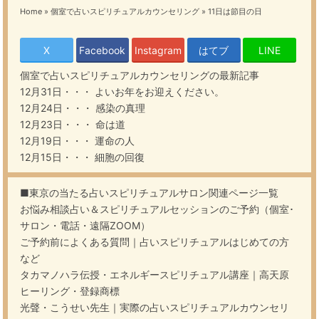
Home
»
個室で占いスピリチュアルカウンセリング
»
11日は節目の日
X
Facebook
Instagram
はてブ
LINE
個室で占いスピリチュアルカウンセリング
の最新記事
12月31日・・・
よいお年をお迎えください。
12月24日・・・
感染の真理
12月23日・・・
命は道
12月19日・・・
運命の人
12月15日・・・
細胞の回復
■東京の当たる占いスピリチュアルサロン関連ページ一覧
お悩み相談占い＆スピリチュアルセッションのご予約（個室･
サロン・電話・遠隔ZOOM）
ご予約前によくある質問｜占いスピリチュアルはじめての方
など
タカマノハラ伝授・エネルギースピリチュアル講座｜高天原
ヒーリング・登録商標
光聲・こうせい先生｜実際の占いスピリチュアルカウンセリ