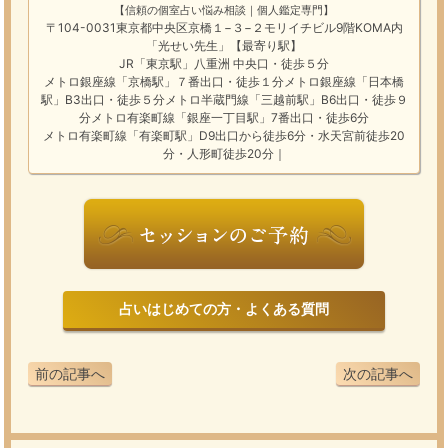
【信頼の個室占い悩み相談｜個人鑑定専門】
〒104-0031東京都中央区京橋１−３−２モリイチビル9階KOMA内
「光せい先生」【最寄り駅】
JR「東京駅」八重洲 中央口・徒歩５分
メトロ銀座線「京橋駅」７番出口・徒歩１分メトロ銀座線「日本橋
駅」B3出口・徒歩５分メトロ半蔵門線「三越前駅」B6出口・徒歩９
分メトロ有楽町線「銀座一丁目駅」7番出口・徒歩6分
メトロ有楽町線「有楽町駅」D9出口から徒歩6分・水天宮前徒歩20
分・人形町徒歩20分｜
占いはじめての方・よくある質問
前の記事へ
次の記事へ