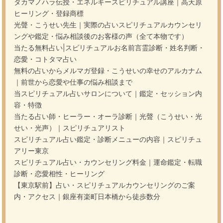
タカマノハラ伝授・エネルギースピリチュアル講座｜高天原
ヒーリング・登録商標
光聲・こうせい先生｜実際の占いスピリチュアルカウンセリ
ングや鑑定・悩み相談後のお客様の声（全て本物です）
当たる無料占い|スピリチュアルお名前言霊診断・姓名判断・
恋愛・コトタマ占い
無料の占いからメルマガ登録・こうせいの幸せのアルカナム
｜前世から恋愛や仕事の悩み相談まで
当スピリチュアル占いサロンについて｜鑑定・セッション内
容・特徴
当たる占い師・ヒーラー・オーラ診断｜光聲（こうせい・光
せい・光声）｜スピリチュアリスト
スピリチュアル占い鑑定・診断メニューの内容｜スピリチュ
アリー東京
スピリチュアル占い・カウンセリング料金｜運命鑑定・転職
診断・恋愛相性・ヒーリング
【東京駅前】占い・スピリチュアルカウンセリングのご案
内・アクセス｜銀座有楽町日本橋から徒歩数分