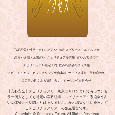
TOP
恋愛や性格・名前スピ占い
無料スピリチュアルメルマガ
恋愛や適職・太陽占い
スピリチュアル講座
占いお客様の声
スピリチュアル鑑定予約
悩み相談者の個人情報
スピリチュアル・カウンセリング免責事項
サービス運営・登録商標他
鑑定前の良くある質問
占い・ヒーリング他問合せ
【安心安全】スピリチュアリー東京はサロンとしてもカウンセ
ラー個人としても特定の宗教組織、スピリチュアル系協会や占
い団体等と一切関わりはありません。愛と誠実な行いを旨とす
るスピリチュアリストの独立運営です。
Copyright © Spiritually-Tokyo. All Rights Reserved.