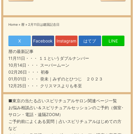
Home
»
暦
»
2月11日は建国記念日
X
Facebook
Instagram
はてブ
LINE
暦
の最新記事
11月11日・・・
１１というダブルナンバー
10月14日・・・
スーパームーン
02月26日・・・
初春
01月01日・・・
癸未｜みずのとひつじ ２０２３
12月25日・・・
クリスマスよりも冬至
■東京の当たる占いスピリチュアルサロン関連ページ一覧
お悩み相談占い＆スピリチュアルセッションのご予約（個室･
サロン・電話・遠隔ZOOM）
ご予約前によくある質問｜占いスピリチュアルはじめての方
など