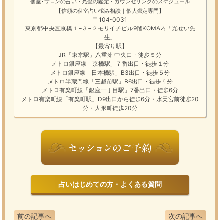
個室･サロンの占い・光聲の鑑定・カウンセリングのスケジュール
【信頼の個室占い悩み相談｜個人鑑定専門】
〒104-0031
東京都中央区京橋１−３−２モリイチビル9階KOMA内「光せい先
生」
【最寄り駅】
JR「東京駅」八重洲 中央口・徒歩５分
メトロ銀座線「京橋駅」７番出口・徒歩１分
メトロ銀座線「日本橋駅」B3出口・徒歩５分
メトロ半蔵門線「三越前駅」B6出口・徒歩９分
メトロ有楽町線「銀座一丁目駅」7番出口・徒歩6分
メトロ有楽町線「有楽町駅」D9出口から徒歩6分・水天宮前徒歩20
分・人形町徒歩20分
占いはじめての方・よくある質問
前の記事へ
次の記事へ