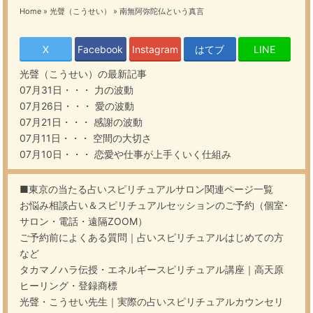
Home
»
光聲（こうせい）
»
南無阿弥陀仏という真言
X
Facebook
Instagram
はてブ
LINE
光聲（こうせい）
の最新記事
07月31日・・・
力の波動
07月26日・・・
愛の波動
07月21日・・・
感謝の波動
07月11日・・・
空間の大切さ
07月10日・・・
恋愛や仕事が上手くいく仕組み
■東京の当たる占いスピリチュアルサロン関連ページ一覧
お悩み相談占い＆スピリチュアルセッションのご予約（個室･
サロン・電話・遠隔ZOOM）
ご予約前によくある質問｜占いスピリチュアルはじめての方
など
タカマノハラ伝授・エネルギースピリチュアル講座｜高天原
ヒーリング・登録商標
光聲・こうせい先生｜実際の占いスピリチュアルカウンセリ