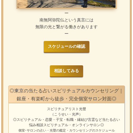
ー
南無阿弥陀仏という真言には
無限の光と繋がる働きがあります
ー
スケジュールの確認
相談してみる
◎東京の当たる占いスピリチュアルカウンセリング｜
銀座・有楽町から徒歩・完全個室サロン対面◎
スピリチュアリスト光聲
（こうせい・光声）
◎スピリチュアル・恋愛・子宝・転職・縁結び
言霊
など
当たる占い
悩み相談
スピリチュアル・オンラインサロン
◎
個室･サロンの占い・光聲の鑑定・カウンセリングのスケジュール