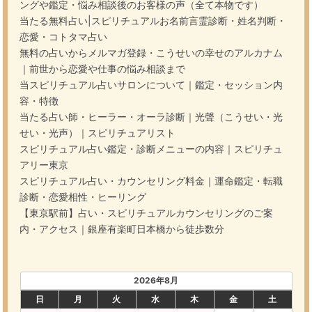
ングや鑑定・悩み相談後のお客様の声（全て本物です）
当たる無料占い|スピリチュアルお名前言霊診断・姓名判断・
恋愛・コトタマ占い
無料の占いからメルマガ登録・こうせいの幸せのアルカナム
｜前世から恋愛や仕事の悩み相談まで
当スピリチュアル占いサロンについて｜鑑定・セッション内
容・特徴
当たる占い師・ヒーラー・オーラ診断｜光聲（こうせい・光
せい・光声）｜スピリチュアリスト
スピリチュアル占い鑑定・診断メニューの内容｜スピリチュ
アリー東京
スピリチュアル占い・カウンセリング料金｜運命鑑定・転職
診断・恋愛相性・ヒーリング
【東京駅前】占い・スピリチュアルカウンセリングのご案
内・アクセス｜銀座有楽町日本橋から徒歩数分
2026年8月
日
月
火
水
木
金
土