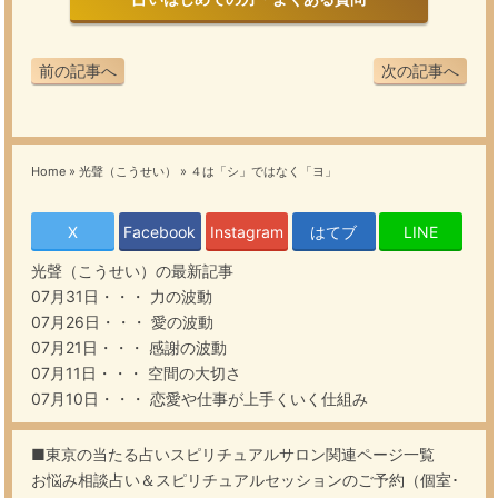
前の記事へ
次の記事へ
Home
»
光聲（こうせい）
»
４は「シ」ではなく「ヨ」
X
Facebook
Instagram
はてブ
LINE
光聲（こうせい）
の最新記事
07月31日・・・
力の波動
07月26日・・・
愛の波動
07月21日・・・
感謝の波動
07月11日・・・
空間の大切さ
07月10日・・・
恋愛や仕事が上手くいく仕組み
■東京の当たる占いスピリチュアルサロン関連ページ一覧
お悩み相談占い＆スピリチュアルセッションのご予約（個室･