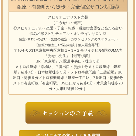
銀座・有楽町から徒歩・完全個室サロン対面◎
スピリチュアリスト光聲
（こうせい・光声）
◎スピリチュアル・恋愛・子宝・転職・縁結び
言霊
など
当たる占い
悩み相談
スピリチュアル・オンラインサロン
◎
個室･サロンの占い・光聲の鑑定・カウンセリングのスケジュール
【信頼の個室占い悩み相談｜個人鑑定専門】
〒104-0031東京都中央区京橋１−３−２モリイチビル9階KOMA内
「光せい先生」【最寄り駅】
JR「東京駅」八重洲 中央口・徒歩５分
メトロ銀座線「京橋駅」７番出口・徒歩１分メトロ銀座線「銀座
駅」徒歩7分・日本橋駅徒歩５分・メトロ半蔵門線「三越前駅」B6
出口・徒歩９分メトロ有楽町線「銀座一丁目駅」7番出口・徒歩6分
メトロ有楽町線「有楽町駅」D9出口から徒歩6分・水天宮前徒歩20
分・人形町徒歩20分｜
占いはじめての方・よくある質問