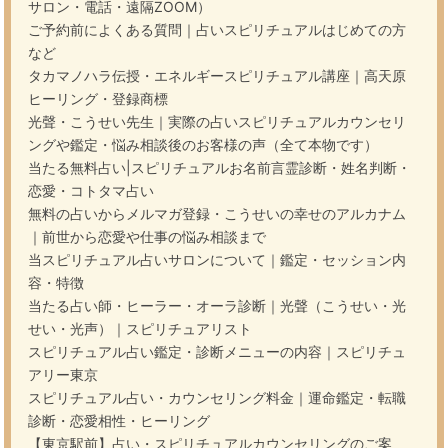
サロン・電話・遠隔ZOOM）
ご予約前によくある質問｜占いスピリチュアルはじめての方
など
タカマノハラ伝授・エネルギースピリチュアル講座｜高天原
ヒーリング・登録商標
光聲・こうせい先生｜実際の占いスピリチュアルカウンセリ
ングや鑑定・悩み相談後のお客様の声（全て本物です）
当たる無料占い|スピリチュアルお名前言霊診断・姓名判断・
恋愛・コトタマ占い
無料の占いからメルマガ登録・こうせいの幸せのアルカナム
｜前世から恋愛や仕事の悩み相談まで
当スピリチュアル占いサロンについて｜鑑定・セッション内
容・特徴
当たる占い師・ヒーラー・オーラ診断｜光聲（こうせい・光
せい・光声）｜スピリチュアリスト
スピリチュアル占い鑑定・診断メニューの内容｜スピリチュ
アリー東京
スピリチュアル占い・カウンセリング料金｜運命鑑定・転職
診断・恋愛相性・ヒーリング
【東京駅前】占い・スピリチュアルカウンセリングのご案