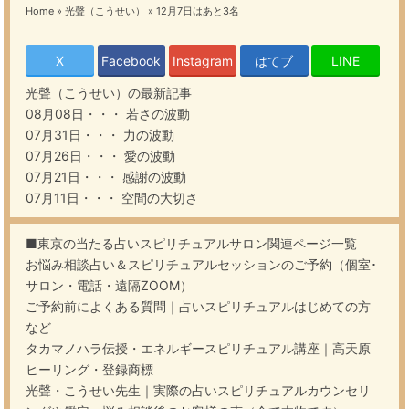
Home
»
光聲（こうせい）
»
12月7日はあと3名
X
Facebook
Instagram
はてブ
LINE
光聲（こうせい）
の最新記事
08月08日・・・
若さの波動
07月31日・・・
力の波動
07月26日・・・
愛の波動
07月21日・・・
感謝の波動
07月11日・・・
空間の大切さ
■東京の当たる占いスピリチュアルサロン関連ページ一覧
お悩み相談占い＆スピリチュアルセッションのご予約（個室･
サロン・電話・遠隔ZOOM）
ご予約前によくある質問｜占いスピリチュアルはじめての方
など
タカマノハラ伝授・エネルギースピリチュアル講座｜高天原
ヒーリング・登録商標
光聲・こうせい先生｜実際の占いスピリチュアルカウンセリ