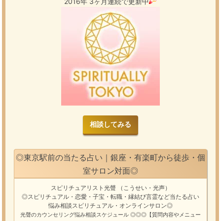
2016年 3ヶ月連続で更新中
相談してみる
◎東京駅前の当たる占い｜銀座・有楽町から徒歩・個
室サロン対面◎
スピリチュアリスト光聲 （こうせい・光声）
◎スピリチュアル・恋愛・子宝・転職・縁結び
言霊
など
当たる占い
悩み相談
スピリチュアル・オンラインサロン
◎
光聲のカウンセリング悩み
相談スケジュール
◎◎◎【質問内容やメニュー