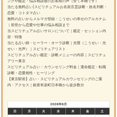
ングや鑑定・悩み相談後のお客様の声（全て本物です）
当たる無料占い|スピリチュアルお名前言霊診断・姓名判断・
恋愛・コトタマ占い
無料の占いからメルマガ登録・こうせいの幸せのアルカナム
｜前世から恋愛や仕事の悩み相談まで
当スピリチュアル占いサロンについて｜鑑定・セッション内
容・特徴
当たる占い師・ヒーラー・オーラ診断｜光聲（こうせい・光
せい・光声）｜スピリチュアリスト
スピリチュアル占い鑑定・診断メニューの内容｜スピリチュ
アリー東京
スピリチュアル占い・カウンセリング料金｜運命鑑定・転職
診断・恋愛相性・ヒーリング
【東京駅前】占い・スピリチュアルカウンセリングのご案
内・アクセス｜銀座有楽町日本橋から徒歩数分
2026年8月
日
月
火
水
木
金
土