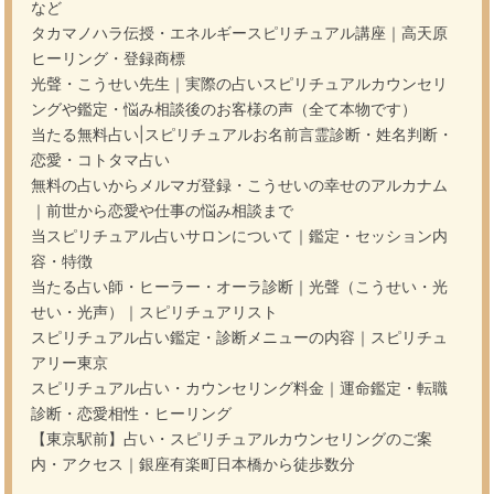
など
タカマノハラ伝授・エネルギースピリチュアル講座｜高天原
ヒーリング・登録商標
光聲・こうせい先生｜実際の占いスピリチュアルカウンセリ
ングや鑑定・悩み相談後のお客様の声（全て本物です）
当たる無料占い|スピリチュアルお名前言霊診断・姓名判断・
恋愛・コトタマ占い
無料の占いからメルマガ登録・こうせいの幸せのアルカナム
｜前世から恋愛や仕事の悩み相談まで
当スピリチュアル占いサロンについて｜鑑定・セッション内
容・特徴
当たる占い師・ヒーラー・オーラ診断｜光聲（こうせい・光
せい・光声）｜スピリチュアリスト
スピリチュアル占い鑑定・診断メニューの内容｜スピリチュ
アリー東京
スピリチュアル占い・カウンセリング料金｜運命鑑定・転職
診断・恋愛相性・ヒーリング
【東京駅前】占い・スピリチュアルカウンセリングのご案
内・アクセス｜銀座有楽町日本橋から徒歩数分