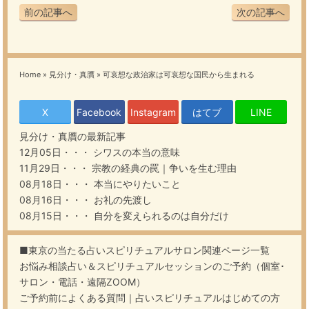
前の記事へ
次の記事へ
Home
»
見分け・真贋
»
可哀想な政治家は可哀想な国民から生まれる
X
Facebook
Instagram
はてブ
LINE
見分け・真贋
の最新記事
12月05日・・・
シワスの本当の意味
11月29日・・・
宗教の経典の罠｜争いを生む理由
08月18日・・・
本当にやりたいこと
08月16日・・・
お礼の先渡し
08月15日・・・
自分を変えられるのは自分だけ
■東京の当たる占いスピリチュアルサロン関連ページ一覧
お悩み相談占い＆スピリチュアルセッションのご予約（個室･
サロン・電話・遠隔ZOOM）
ご予約前によくある質問｜占いスピリチュアルはじめての方