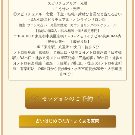
スピリチュアリスト光聲
（こうせい・光声）
◎スピリチュアル・恋愛・子宝・転職・縁結び
言霊
など
当たる占い
悩み相談
スピリチュアル・オンラインサロン
◎
個室･サロンの占い・光聲の鑑定・カウンセリングのスケジュール
【信頼の個室占い悩み相談｜個人鑑定専門】
〒104-0031東京都中央区京橋１−３−２モリイチビル9階KOMA内
「光せい先生」【最寄り駅】
JR「東京駅」八重洲 中央口・徒歩５分
メトロ銀座線「京橋駅」７番出口・徒歩１分メトロ銀座線「日本橋
駅」B3出口・徒歩５分メトロ半蔵門線「三越前駅」B6出口・徒歩９
分メトロ有楽町線「銀座一丁目駅」7番出口・徒歩6分メトロ有楽町
線「有楽町駅」D9出口から徒歩6分・水天宮前徒歩20分・人形町徒
歩20分｜
占いはじめての方・よくある質問