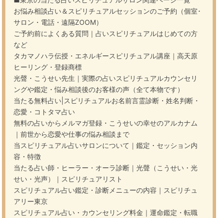
お悩み相談占い＆スピリチュアルセッションのご予約（個室･
サロン・電話・遠隔ZOOM）
ご予約前によくある質問｜占いスピリチュアルはじめての方
など
タカマノハラ伝授・エネルギースピリチュアル講座｜高天原
ヒーリング・登録商標
光聲・こうせい先生｜実際の占いスピリチュアルカウンセリ
ングや鑑定・悩み相談後のお客様の声（全て本物です）
当たる無料占い|スピリチュアルお名前言霊診断・姓名判断・
恋愛・コトタマ占い
無料の占いからメルマガ登録・こうせいの幸せのアルカナム
｜前世から恋愛や仕事の悩み相談まで
当スピリチュアル占いサロンについて｜鑑定・セッション内
容・特徴
当たる占い師・ヒーラー・オーラ診断｜光聲（こうせい・光
せい・光声）｜スピリチュアリスト
スピリチュアル占い鑑定・診断メニューの内容｜スピリチュ
アリー東京
スピリチュアル占い・カウンセリング料金｜運命鑑定・転職