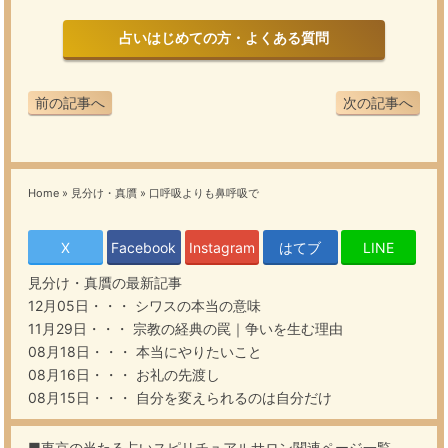
占いはじめての方・よくある質問
前の記事へ
次の記事へ
Home
»
見分け・真贋
»
口呼吸よりも鼻呼吸で
X
Facebook
Instagram
はてブ
LINE
見分け・真贋
の最新記事
12月05日・・・
シワスの本当の意味
11月29日・・・
宗教の経典の罠｜争いを生む理由
08月18日・・・
本当にやりたいこと
08月16日・・・
お礼の先渡し
08月15日・・・
自分を変えられるのは自分だけ
■東京の当たる占いスピリチュアルサロン関連ページ一覧