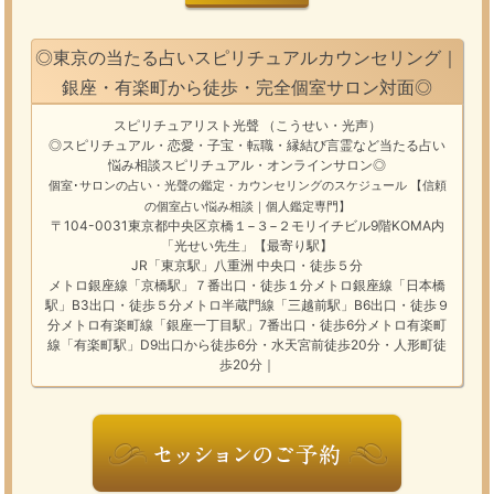
◎東京の当たる占いスピリチュアルカウンセリング｜
銀座・有楽町から徒歩・完全個室サロン対面◎
スピリチュアリスト光聲
（こうせい・光声）
◎スピリチュアル・恋愛・子宝・転職・縁結び
言霊
など
当たる占い
悩み相談
スピリチュアル・オンラインサロン
◎
個室･サロンの占い・光聲の鑑定・カウンセリングのスケジュール
【信頼
の個室占い悩み相談｜個人鑑定専門】
〒104-0031東京都中央区京橋１−３−２モリイチビル9階KOMA内
「光せい先生」【最寄り駅】
JR「東京駅」八重洲 中央口・徒歩５分
メトロ銀座線「京橋駅」７番出口・徒歩１分メトロ銀座線「日本橋
駅」B3出口・徒歩５分メトロ半蔵門線「三越前駅」B6出口・徒歩９
分メトロ有楽町線「銀座一丁目駅」7番出口・徒歩6分メトロ有楽町
線「有楽町駅」D9出口から徒歩6分・水天宮前徒歩20分・人形町徒
歩20分｜