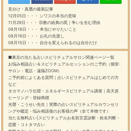
見分け・真贋
の最新記事
12月05日・・・
シワスの本当の意味
11月29日・・・
宗教の経典の罠｜争いを生む理由
08月18日・・・
本当にやりたいこと
08月16日・・・
お礼の先渡し
08月15日・・・
自分を変えられるのは自分だけ
■東京の当たる占いスピリチュアルサロン関連ページ一覧
お悩み相談占い＆スピリチュアルセッションのご予約（個室･
サロン・電話・遠隔ZOOM）
ご予約前によくある質問｜占いスピリチュアルはじめての方
など
タカマノハラ伝授・エネルギースピリチュアル講座｜高天原
ヒーリング・登録商標
光聲・こうせい先生｜実際の占いスピリチュアルカウンセリ
ングや鑑定・悩み相談後のお客様の声（全て本物です）
当たる無料占い|スピリチュアルお名前言霊診断・姓名判断・
恋愛・コトタマ占い