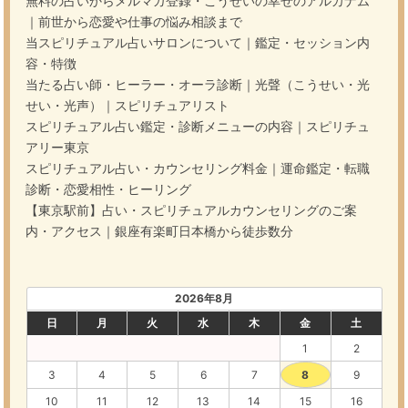
無料の占いからメルマガ登録・こうせいの幸せのアルカナム
｜前世から恋愛や仕事の悩み相談まで
当スピリチュアル占いサロンについて｜鑑定・セッション内
容・特徴
当たる占い師・ヒーラー・オーラ診断｜光聲（こうせい・光
せい・光声）｜スピリチュアリスト
スピリチュアル占い鑑定・診断メニューの内容｜スピリチュ
アリー東京
スピリチュアル占い・カウンセリング料金｜運命鑑定・転職
診断・恋愛相性・ヒーリング
【東京駅前】占い・スピリチュアルカウンセリングのご案
内・アクセス｜銀座有楽町日本橋から徒歩数分
2026年8月
日
月
火
水
木
金
土
1
2
3
4
5
6
7
8
9
10
11
12
13
14
15
16