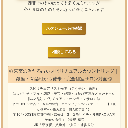
謝罪そのものはとても多く見られますが
心と裏腹のものもそれなりに多く見られます
スケジュールの確認
相談してみる
◎東京の当たる占いスピリチュアルカウンセリング｜
銀座・有楽町から徒歩・完全個室サロン対面◎
スピリチュアリスト光聲
（こうせい・光声）
◎スピリチュアル・恋愛・子宝・転職・縁結び
言霊
など
当たる占い
悩み相談
スピリチュアル・オンラインサロン
◎
個室･サロンの占い・光聲の鑑定・カウンセリングのスケジュール
【信頼
の個室占い悩み相談｜個人鑑定専門】
〒104-0031東京都中央区京橋１−３−２モリイチビル9階KOMA内
「光せい先生」【最寄り駅】
JR「東京駅」八重洲 中央口・徒歩５分