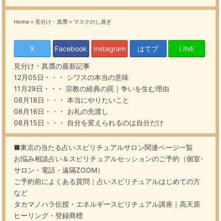
Home
»
見分け・真贋
»
マスクのし過ぎ
X
Facebook
Instagram
はてブ
LINE
見分け・真贋
の最新記事
12月05日・・・
シワスの本当の意味
11月29日・・・
宗教の経典の罠｜争いを生む理由
08月18日・・・
本当にやりたいこと
08月16日・・・
お礼の先渡し
08月15日・・・
自分を変えられるのは自分だけ
■東京の当たる占いスピリチュアルサロン関連ページ一覧
お悩み相談占い＆スピリチュアルセッションのご予約（個室･
サロン・電話・遠隔ZOOM）
ご予約前によくある質問｜占いスピリチュアルはじめての方
など
タカマノハラ伝授・エネルギースピリチュアル講座｜高天原
ヒーリング・登録商標