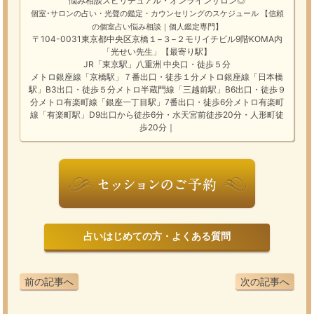
悩み相談
スピリチュアル・オンラインサロン
◎
個室･サロンの占い・光聲の鑑定・カウンセリングのスケジュール
【信頼
の個室占い悩み相談｜個人鑑定専門】
〒104-0031東京都中央区京橋１−３−２モリイチビル9階KOMA内
「光せい先生」【最寄り駅】
JR「東京駅」八重洲 中央口・徒歩５分
メトロ銀座線「京橋駅」７番出口・徒歩１分メトロ銀座線「日本橋
駅」B3出口・徒歩５分メトロ半蔵門線「三越前駅」B6出口・徒歩９
分メトロ有楽町線「銀座一丁目駅」7番出口・徒歩6分メトロ有楽町
線「有楽町駅」D9出口から徒歩6分・水天宮前徒歩20分・人形町徒
歩20分｜
占いはじめての方・よくある質問
前の記事へ
次の記事へ