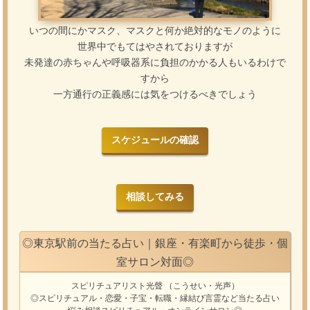
いつの間にかマスク、マスクと何か絶対的なモノのように
世界中でもてはやされておりますが
未発達の赤ちゃんや呼吸器系に負担のかかる人もいるわけで
すから
一方通行の正義感には気をつけるべきでしょう
スケジュールの確認
相談してみる
◎東京駅前の当たる占い｜銀座・有楽町から徒歩・個
室サロン対面◎
スピリチュアリスト光聲
（こうせい・光声）
◎スピリチュアル・恋愛・子宝・転職・縁結び
言霊
など
当たる占い