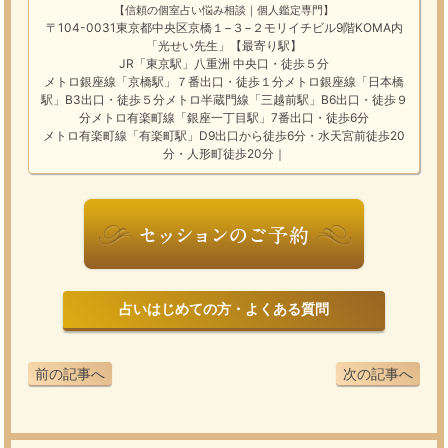
【信頼の個室占い悩み相談｜個人鑑定専門】
〒104-0031東京都中央区京橋１−３−２モリイチビル9階KOMA内
「光せい先生」【最寄り駅】
JR「東京駅」八重洲 中央口・徒歩５分
メトロ銀座線「京橋駅」７番出口・徒歩１分メトロ銀座線「日本橋
駅」B3出口・徒歩５分メトロ半蔵門線「三越前駅」B6出口・徒歩９
分メトロ有楽町線「銀座一丁目駅」7番出口・徒歩6分
メトロ有楽町線「有楽町駅」D9出口から徒歩6分・水天宮前徒歩20
分・人形町徒歩20分｜
占いはじめての方・よくある質問
前の記事へ
次の記事へ