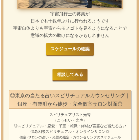
宇宙飛行士の募集が
日本でも十数年ぶりに行われるようです
宇宙自体よりも宇宙からモノゴトを見るようになることで
意識の拡大の助けになるかもしれません
スケジュールの確認
相談してみる
◎東京の当たる占いスピリチュアルカウンセリング｜
銀座・有楽町から徒歩・完全個室サロン対面◎
スピリチュアリスト光聲
（こうせい・光声）
◎スピリチュアル・恋愛・子宝・転職・縁結び
言霊
など
当たる占い
悩み相談
スピリチュアル・オンラインサロン
◎
個室･サロンの占い・光聲の鑑定・カウンセリングのスケジュール