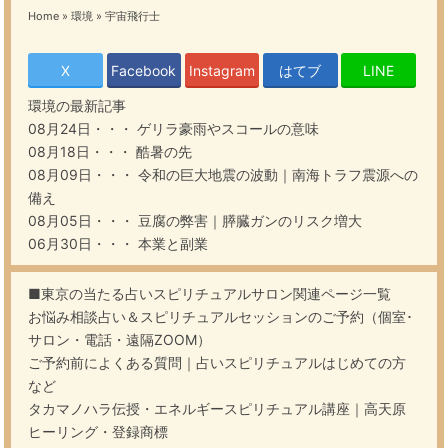
Home
»
環境
»
宇宙飛行士
X
Facebook
Instagram
はてブ
LINE
環境
の最新記事
08月24日・・・
ゲリラ豪雨やスコールの意味
08月18日・・・
酷暑の先
08月09日・・・
令和の巨大地震の波動｜南海トラフ震源への
備え
08月05日・・・
豆腐の弊害｜膵臓ガンのリスク増大
06月30日・・・
本業と副業
■東京の当たる占いスピリチュアルサロン関連ページ一覧
お悩み相談占い＆スピリチュアルセッションのご予約（個室･
サロン・電話・遠隔ZOOM）
ご予約前によくある質問｜占いスピリチュアルはじめての方
など
タカマノハラ伝授・エネルギースピリチュアル講座｜高天原
ヒーリング・登録商標