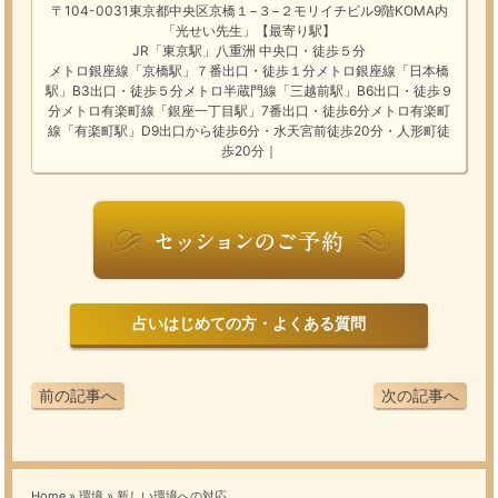
〒104-0031東京都中央区京橋１−３−２モリイチビル9階KOMA内
「光せい先生」【最寄り駅】
JR「東京駅」八重洲 中央口・徒歩５分
メトロ銀座線「京橋駅」７番出口・徒歩１分メトロ銀座線「日本橋
駅」B3出口・徒歩５分メトロ半蔵門線「三越前駅」B6出口・徒歩９
分メトロ有楽町線「銀座一丁目駅」7番出口・徒歩6分メトロ有楽町
線「有楽町駅」D9出口から徒歩6分・水天宮前徒歩20分・人形町徒
歩20分｜
占いはじめての方・よくある質問
前の記事へ
次の記事へ
Home
»
環境
»
新しい環境への対応