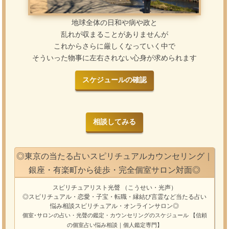
地球全体の日和や病や政と
乱れが収まることがありませんが
これからさらに厳しくなっていく中で
そういった物事に左右されない心身が求められます
スケジュールの確認
相談してみる
◎東京の当たる占いスピリチュアルカウンセリング｜
銀座・有楽町から徒歩・完全個室サロン対面◎
スピリチュアリスト光聲
（こうせい・光声）
◎スピリチュアル・恋愛・子宝・転職・縁結び
言霊
など
当たる占い
悩み相談
スピリチュアル・オンラインサロン
◎
個室･サロンの占い・光聲の鑑定・カウンセリングのスケジュール
【信頼
の個室占い悩み相談｜個人鑑定専門】