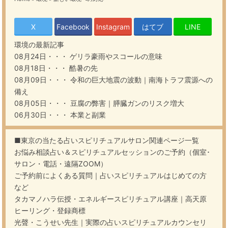
X
Facebook
Instagram
はてブ
LINE
環境
の最新記事
08月24日・・・
ゲリラ豪雨やスコールの意味
08月18日・・・
酷暑の先
08月09日・・・
令和の巨大地震の波動｜南海トラフ震源への
備え
08月05日・・・
豆腐の弊害｜膵臓ガンのリスク増大
06月30日・・・
本業と副業
■東京の当たる占いスピリチュアルサロン関連ページ一覧
お悩み相談占い＆スピリチュアルセッションのご予約（個室･
サロン・電話・遠隔ZOOM）
ご予約前によくある質問｜占いスピリチュアルはじめての方
など
タカマノハラ伝授・エネルギースピリチュアル講座｜高天原
ヒーリング・登録商標
光聲・こうせい先生｜実際の占いスピリチュアルカウンセリ