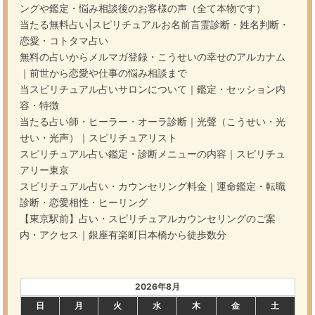
ングや鑑定・悩み相談後のお客様の声（全て本物です）
当たる無料占い|スピリチュアルお名前言霊診断・姓名判断・
恋愛・コトタマ占い
無料の占いからメルマガ登録・こうせいの幸せのアルカナム
｜前世から恋愛や仕事の悩み相談まで
当スピリチュアル占いサロンについて｜鑑定・セッション内
容・特徴
当たる占い師・ヒーラー・オーラ診断｜光聲（こうせい・光
せい・光声）｜スピリチュアリスト
スピリチュアル占い鑑定・診断メニューの内容｜スピリチュ
アリー東京
スピリチュアル占い・カウンセリング料金｜運命鑑定・転職
診断・恋愛相性・ヒーリング
【東京駅前】占い・スピリチュアルカウンセリングのご案
内・アクセス｜銀座有楽町日本橋から徒歩数分
2026年8月
日
月
火
水
木
金
土